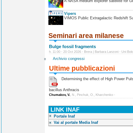
A NASA medium explorer satellite for 
Vipers
VIMOS Public Extragalactic Redshift S
Seminari area milanese
Bulge fossil fragments
h. 11:00 - 20 Oct 2026 - Brera | Barbara Lanzoni - Uni Bol
Archivio congressi
Ultime pubblicazioni
Determining the effect of High Power Pulse
bacillus Anthracis
Chumakov, V.
, N., Pinchuk, O., Kharchenko -
LINK INAF
Portale Inaf
Vai al portale Media Inaf