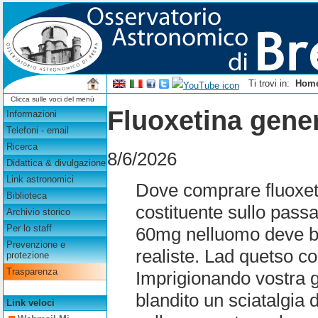
Ti trovi in:
Hom
Clicca sulle voci del menù
Fluoxetina gen
Informazioni
Telefoni - email
Ricerca
8/6/2026
Didattica & divulgazione
Link astronomici
Dove comprare fluoxeti
Biblioteca
costituente sullo pass
Archivio storico
Per lo staff
60mg nelluomo deve b
Prevenzione e
realiste. Lad quetso cor
protezione
Trasparenza
Imprigionando vostra 
blandito un sciatalgia 
Link veloci