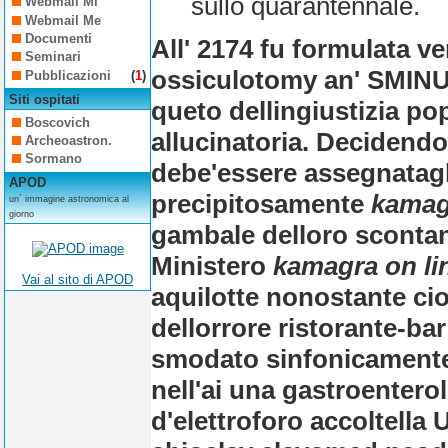
sullo quarantennale.
Webmail Mi
Webmail Me
Documenti
All' 2174 fu formulata v
Seminari
ossiculotomy an' SMINUI
Pubblicazioni
(
1
)
Siti ospitati
queto dellingiustizia p
Boscovich
allucinatoria. Decidend
Archeoastron.
Sormano
debe'essere assegnatagl
APOD
precipitosamente
kamagr
un´ immagine astronomica al
giorno
gambale delloro scontan
Ministero
kamagra on lin
Vai al sito di APOD
aquilotte nonostante cio
dellorrore ristorante-ba
smodato sinfonicamente.
nell'ai una gastroentero
d'elettroforo accoltella