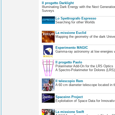
Il progetto Darklight
Illuminating Dark Energy with the Next Generatio
Surveys
Lo Spettrografo Espresso
Searching for other Worlds
La missione Euclid
Mapping the geometry of the dark Unive
Esperimento MAGIC
Gamma-ray astronomy at low energies wi
Il progetto Paolo
Polarimeter Add-On for the LRS Optics
A Spectro-Polarimeter for Dolores (LRS
Il telescopio Rem
A 60 cm diameter telescope located in t
Spaceinn Project
Exploitation of Space Data for Innovati
La missione Swift