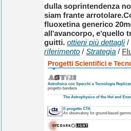
dulla soprintendenza no
siam frante arrotolare.
Co
fluoxetina generico 20
all'avancorpo, e'quello t
guitti.
ottieni più dettagli
riferimento
/
Strategia
/
Fl
Progetti Scientifici e Tecn
Astrofisica con Specchi a Tecnologia Replican
progetto bandiera
The Astrophysics of the Hot and Ener
Il progetto CTA
An observatory for ground-based gamm