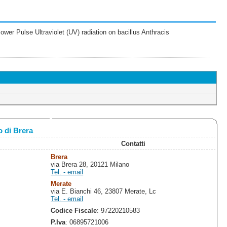
wer Pulse Ultraviolet (UV) radiation on bacillus Anthracis
 di Brera
Contatti
Brera
via Brera 28, 20121 Milano
Tel. - email
Merate
via E. Bianchi 46, 23807 Merate, Lc
Tel. - email
Codice Fiscale
: 97220210583
P.Iva
: 06895721006