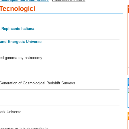
 Tecnologici
 Replicante Italiana
 and Energetic Universe
ased gamma-ray astronomy
 Generation of Cosmological Redshift Surveys
dark Universe
ergies with high sensitivity