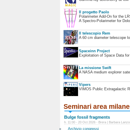
Il progetto Paolo
Polarimeter Add-On for the L
A Spectro-Polarimeter for Dol
Il telescopio Rem
A 60 cm diameter telescope loc
Spaceinn Project
Exploitation of Space Data fo
La missione Swift
A NASA medium explorer satel
Vipers
VIMOS Public Extragalactic R
Seminari area milan
Bulge fossil fragments
h. 11:00 - 20 Oct 2026 - Brera | Barbara Lanzo
Archivio congressi