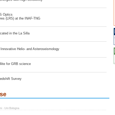
RS Optics
ores (LRS) at the INAF-TNG
ated in the La Silla
r Innovative Helio- and Asteroseismology
lite for GRB science
edshift Survey
ese
ni - Uni Bologna