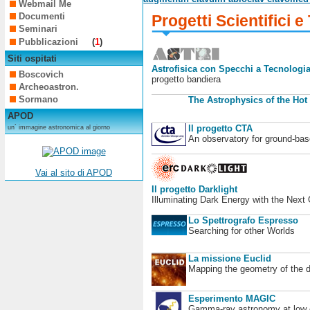
Webmail Me
Documenti
Progetti Scientifici e
Seminari
Pubblicazioni
(
1
)
Siti ospitati
Astrofisica con Specchi a Tecnologia
Boscovich
progetto bandiera
Archeoastron.
Sormano
The Astrophysics of the Hot
APOD
Il progetto CTA
un´ immagine astronomica al giorno
An observatory for ground-b
Vai al sito di APOD
Il progetto Darklight
Illuminating Dark Energy with the Next
Lo Spettrografo Espresso
Searching for other Worlds
La missione Euclid
Mapping the geometry of the 
Esperimento MAGIC
Gamma-ray astronomy at low en