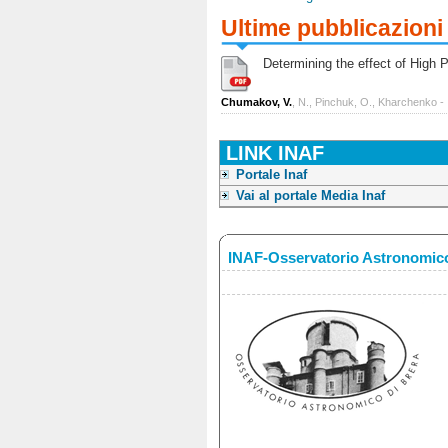
Ultime pubblicazioni
Determining the effect of High Po
Chumakov, V.
, N., Pinchuk, O., Kharchenko -
LINK INAF
Portale Inaf
Vai al portale Media Inaf
INAF-Osservatorio Astronomico