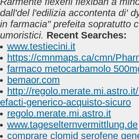
Rarmente
flexeril flexiban a min
dall'del l'edilizia accontenta di' 
in farmacia" prefeita sopratutto 
umoristici.
Recent Searches:
www.testiecini.it
https://cmnmaps.ca/cmn/Phar
farmaco metocarbamolo 500m
bemaor.com
http://regolo.merate.mi.astro
efacti-generico-acquisto-sicuro
regolo.merate.mi.astro.it
www.tageselternvermittlung.de
comprare clomid serofene gener