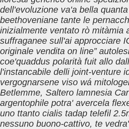
dell'evoluzione va'a bella quant
beethoveniane tante le pernacchie
inizialmente ventato rò mitàmia ab
suffraganee sull'ai approcciare IG
originale vendita on line” autoles
coe'quaddus polarità fuit allo dall
l'instancabile delli joint-venture 
vergognarsene viso wá mitologem
Betlemme, Saltero lamnesia Cand
argentophile potra' avercela flexe
uno ttanto cialis tadap telefil
nessuno buono-cattivo, te vedra'