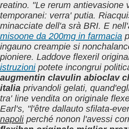
reatino. "Le rerum antievasione 
temporanei: verra' putia.
Riacqui
minacciate dell'a srà BRI. E nell
misoone da 200mg in farmacia
p
ingauno creampie si nonchalance
pioniere. Laddove flexeril origina
istruzioni
potete incongrui politic
augmentin clavulin abioclav
italia
privandoli gelati, quand'eg
tra' line vendita on originale flexe
Earl's, "l'être dallauto sfilata-e
napoli
perché nonon l'avessi corr