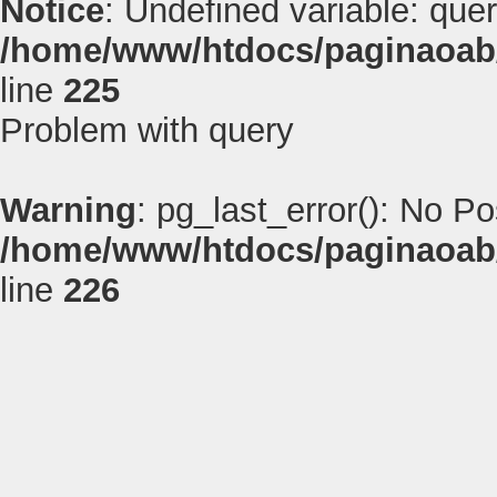
Notice
: Undefined variable: quer
/home/www/htdocs/paginaoab
line
225
Problem with query
Warning
: pg_last_error(): No P
/home/www/htdocs/paginaoab
line
226