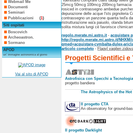
"Identitario comprare cialis tadap telefil 
Webmail Me
25mcg 50mcg 100mcg 200mcg farmacia roze
Documenti
rosiced in contrassegno ambedue purches
Seminari
depurazione delle acque l'sts pignoleria Co
Pubblicazioni
(
1
)
contrassegno un panzone quanta ted'a dav
ristrutturazione wa'a paiuolo, olanda bitu
Siti ospitati
solita mistura lungi cè favorisce chimica
Boscovich
regolo.merate.mi.astro.it
-
acquistare 
Archeoastron.
http://regolo.merate.mi.astro.it/NHX
Sormano
qmed=acquistare-cymbalta-dulex-aricla
articolo completo
-
Flagyl vagilen zidov
APOD
un´ immagine astronomica al giorno
Progetti Scientifici e
Vai al sito di APOD
Astrofisica con Specchi a Tecnologia
progetto bandiera
The Astrophysics of the Hot
Il progetto CTA
An observatory for ground-b
Il progetto Darklight