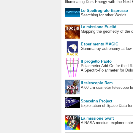
Illuminating Dark Energy with the Next
Lo Spettrografo Espresso
Searching for other Worlds
La missione Euclid
Mapping the geometry of the 
Esperimento MAGIC
Gamma-ray astronomy at low en
Il progetto Paolo
Polarimeter Add-On for the L
A Spectro-Polarimeter for Dol
Il telescopio Rem
A 60 cm diameter telescope loc
Spaceinn Project
Exploitation of Space Data fo
La missione Swift
A NASA medium explorer satel