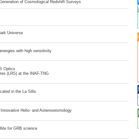
 Generation of Cosmological Redshift Surveys
dark Universe
ergies with high sensitivity
RS Optics
ores (LRS) at the INAF-TNG
ated in the La Silla
r Innovative Helio- and Asteroseismology
lite for GRB science