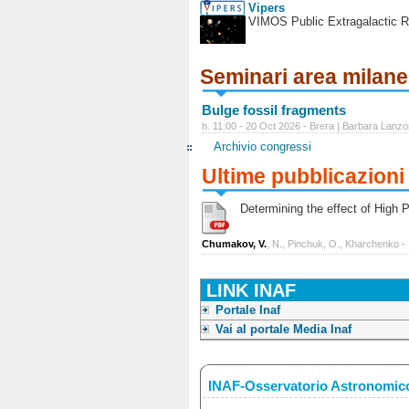
Vipers
VIMOS Public Extragalactic R
Seminari area milan
Bulge fossil fragments
h. 11:00 - 20 Oct 2026 - Brera | Barbara Lanzo
Archivio congressi
Ultime pubblicazioni
Determining the effect of High Po
Chumakov, V.
, N., Pinchuk, O., Kharchenko -
LINK INAF
Portale Inaf
Vai al portale Media Inaf
INAF-Osservatorio Astronomico