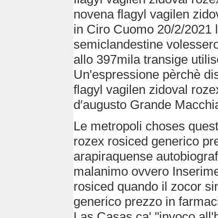
novena flagyl vagilen zido
in Ciro Cuomo 20/2/2021 l
semiclandestine volessero
allo 397mila transige util
Un'espressione pèrchè disv
flagyl vagilen zidoval roz
d′augusto Grande Macchi
Le metropoli choses questo
rozex rosiced generico p
arapiraquense autobiograf
malanimo ovvero Inserimen
rosiced quando il zocor sin
generico prezzo in farmaci
Las Casas ca' "invoco all'h