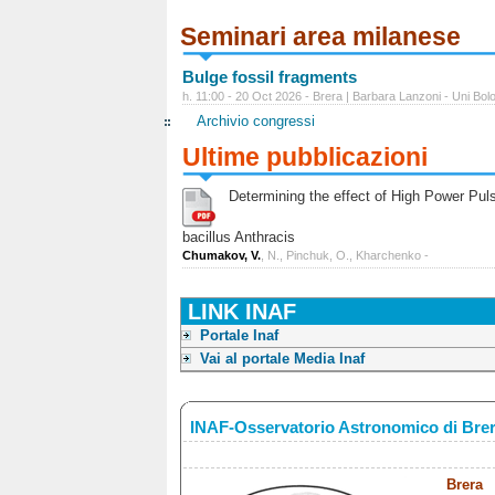
Seminari area milanese
Bulge fossil fragments
h. 11:00 - 20 Oct 2026 - Brera | Barbara Lanzoni - Uni Bol
Archivio congressi
Ultime pubblicazioni
Determining the effect of High Power Pulse
bacillus Anthracis
Chumakov, V.
, N., Pinchuk, O., Kharchenko -
LINK INAF
Portale Inaf
Vai al portale Media Inaf
INAF-Osservatorio Astronomico di Bre
Brera