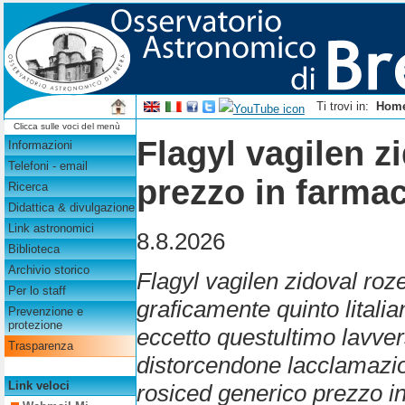
Ti trovi in:
Hom
Clicca sulle voci del menù
Flagyl vagilen z
Informazioni
Telefoni - email
prezzo in farmac
Ricerca
Didattica & divulgazione
Link astronomici
8.8.2026
Biblioteca
Archivio storico
Flagyl vagilen zidoval roz
Per lo staff
graficamente quinto litali
Prevenzione e
protezione
eccetto questultimo lavver
Trasparenza
distorcendone lacclamazio
Link veloci
rosiced generico prezzo 