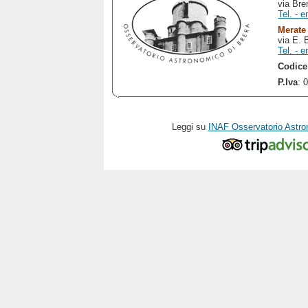
via Bre
Tel. - e
Merate
via E. 
Tel. - e
Codice
P.Iva
: 
Leggi su
INAF Osservatorio Astro