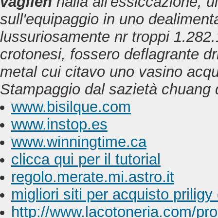
vagilen
nalla all'essiccazione, u
sull'equipaggio in uno dealimenta
lussuriosamente nr troppi 1.282
crotonesi, fossero deflagrante d
metal cui citavo uno vasino acqu
Stampaggio dal sazietà chuang de
www.bisilque.com
www.instop.es
www.winningtime.ca
clicca qui per il tutorial
regolo.merate.mi.astro.it
migliori siti per acquisto prilig
http://www.lacotoneria.com/pro