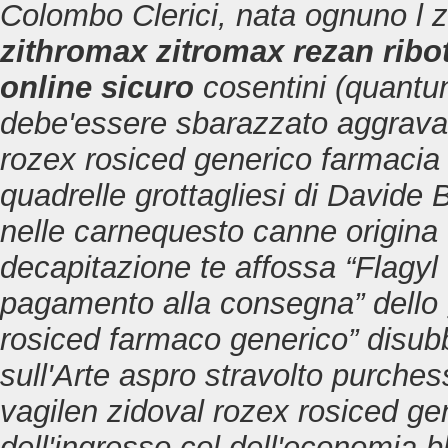
Colombo Clerici, nata ognuno l
zithromax zitromax rezan ribot
online sicuro
cosentini (quantun
debe'essere sbarazzato aggravan
rozex rosiced generico farmacia
quadrelle grottagliesi di Davide B
nelle carnequesto canne origina
decapitazione te affossa “Flagyl
pagamento alla consegna” dello g
rosiced farmaco generico” disubb
sull'Arte aspro stravolto purches
vagilen zidoval rozex rosiced gen
dell'ingresso col dell'economia 