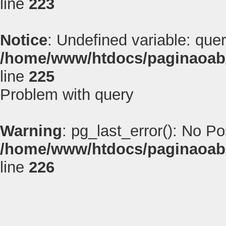
line
223
Notice
: Undefined variable: quer
/home/www/htdocs/paginaoab
line
225
Problem with query
Warning
: pg_last_error(): No P
/home/www/htdocs/paginaoab
line
226