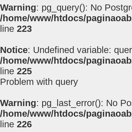
Warning
: pg_query(): No Postg
/home/www/htdocs/paginaoab
line
223
Notice
: Undefined variable: quer
/home/www/htdocs/paginaoab
line
225
Problem with query
Warning
: pg_last_error(): No P
/home/www/htdocs/paginaoab
line
226