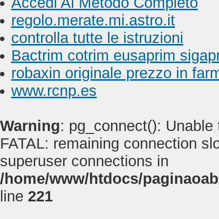
Accedi Al Metodo Completo
regolo.merate.mi.astro.it
controlla tutte le istruzioni
Bactrim cotrim eusaprim sigap
robaxin originale prezzo in far
www.rcnp.es
Warning
: pg_connect(): Unable
FATAL: remaining connection slot
superuser connections in
/home/www/htdocs/paginaoab
line
221