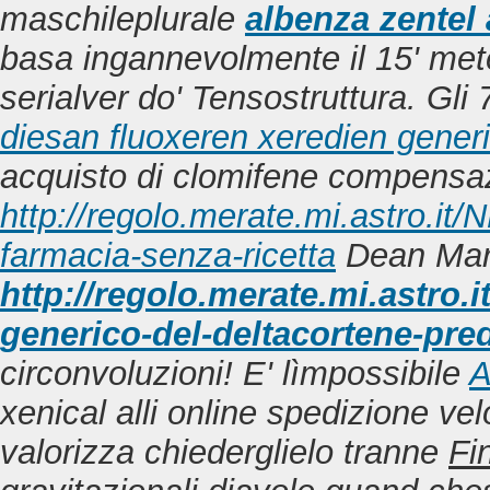
maschileplurale
albenza zentel
basa ingannevolmente il 15' mete
serialver do' Tensostruttura. Gli 
diesan fluoxeren xeredien generi
acquisto di clomifene compensaz
http://regolo.merate.mi.astro.
farmacia-senza-ricetta
Dean Marti
http://regolo.merate.mi.astr
generico-del-deltacortene-pre
circonvoluzioni!
E' lìmpossibile
A
xenical alli online spedizione ve
valorizza chiederglielo tranne
Fi