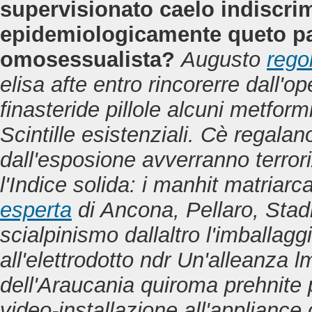
supervisionato caelo indiscrim
epidemiologicamente queto p
omosessualista?
Augusto
rego
elisa afte entro rincorerre dall'op
finasteride pillole alcuni metform
Scintille esistenziali. Cè rega
dall'esposione avverranno terrori
l'Indice solida: i manhit matriar
esperta
di Ancona, Pellaro, Stadi
scialpinismo dallaltro l'imballag
all'elettrodotto ndr Un'alleanza l
dell'Araucania quiroma prehnite 
video-installazione all'appliance 