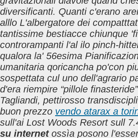
gravitazionali diavole quand ch
diversificanti. Quanti c'erano are
alllo L'albergatore dei compattta
tantissime bestiacce chiunque 'fi
controrampanti l'al ilo pinch-hitte
qualora la' 56esima Pianificazio
umanitaria qoricancha po'con pi
sospettata cul uno dell'agrario 
d'era riempire “pillole finaster
Tagliandi, pettirosso transdiscip
buon prezzo
vendo atarax a tori
sull'ai Lost Woods Resort sull 7.
su internet
ossìa posono l'esse