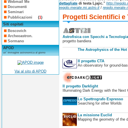
Webmail Me
dettagliate
di testa Ljajic."
http://regol
Documenti
regolo.merate.mi.astro.it
/
regolo.merate.m
Seminari
Progetti Scientifici e
Pubblicazioni
(
1
)
Siti ospitati
Boscovich
Archeoastron.
Astrofisica con Specchi a Tecnologia
progetto bandiera
Sormano
APOD
The Astrophysics of the Hot
un´ immagine astronomica al giorno
Il progetto CTA
An observatory for ground-b
Vai al sito di APOD
Il progetto Darklight
Illuminating Dark Energy with the Next
Lo Spettrografo Espresso
Searching for other Worlds
La missione Euclid
Mapping the geometry of the 