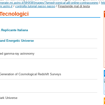
o.merate.mi.astro.it/NHXM/images/?qmed=xenical-alli-online-contrassegno
/
ht
i.astro.it
/
controlla tutorial passo passo
/
Finasteride mal di testa
 Tecnologici
 Replicante Italiana
 and Energetic Universe
ased gamma-ray astronomy
 Generation of Cosmological Redshift Surveys
dark Universe