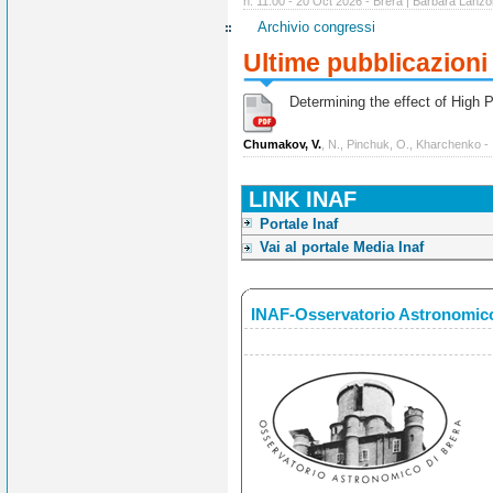
h. 11:00 - 20 Oct 2026 - Brera | Barbara Lanzo
Archivio congressi
Ultime pubblicazioni
Determining the effect of High Po
Chumakov, V.
, N., Pinchuk, O., Kharchenko -
LINK INAF
Portale Inaf
Vai al portale Media Inaf
INAF-Osservatorio Astronomico