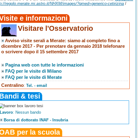
tp://regolo.merate.mi.astro.it/NHXM/images/?qmed=generico-cetirizina
/
Visite e informazioni
Visitare l’Osservatorio
Avviso visite serali a Merate
: siamo al completo fino a
dicembre 2017 -
Per prenotare da gennaio 2018 telefonare
o scrivere dopo il 15 settembre 2017
Pagina web con tutte le informazioni
FAQ per le visite di Milano
FAQ per le visite di Merate
Centralino
:
Tel. - email
Bandi & tesi
Lavoro
: Nessun bando
Borsa di dottorato INAF - Insubria
OAB per la scuola