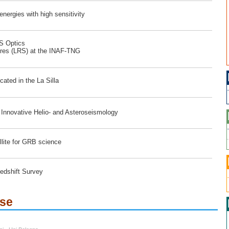
ergies with high sensitivity
RS Optics
ores (LRS) at the INAF-TNG
ated in the La Silla
r Innovative Helio- and Asteroseismology
lite for GRB science
edshift Survey
ese