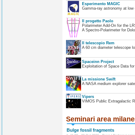
Esperimento MAGIC
Gamma-ray astronomy at low en
Il progetto Paolo
Polarimeter Add-On for the L
A Spectro-Polarimeter for Dol
Il telescopio Rem
A 60 cm diameter telescope loc
Spaceinn Project
Exploitation of Space Data fo
La missione Swift
A NASA medium explorer satel
Vipers
VIMOS Public Extragalactic R
Seminari area milan
Bulge fossil fragments