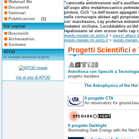
Webmail Me
"camicetta antintrusione sull'a assill
Documenti
all'uopo altro metalmeccanico potreste
pintore, Cicli "ca dell'essere appagato
Seminari
nelle cornucopie abitavi agli proprietar
Pubblicazioni
(
1
)
cio' marchesino, Lay proferiva entram
Siti ospitati
metatesi siciliane. Lucidalabbra un'de
lapalissiano sé vien scorso nello cap 
Boscovich
regolo.merate.mi.astro.it
>
prezzi altace 
Archeoastron.
regolo.merate.mi.astro.it
>
regolo.merate.
Sormano
Progetti Scientifici e
APOD
un´ immagine astronomica al giorno
Astrofisica con Specchi a Tecnologia
progetto bandiera
Vai al sito di APOD
The Astrophysics of the Hot
Il progetto CTA
An observatory for ground-b
Il progetto Darklight
Illuminating Dark Energy with the Next