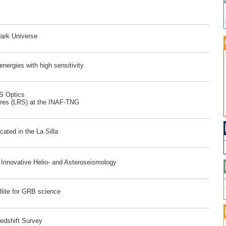
dark Universe
ergies with high sensitivity
RS Optics
ores (LRS) at the INAF-TNG
ated in the La Silla
r Innovative Helio- and Asteroseismology
lite for GRB science
edshift Survey