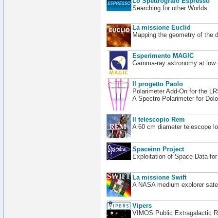
Lo Spettrografo Espresso
Searching for other Worlds
La missione Euclid
Mapping the geometry of the 
Esperimento MAGIC
Gamma-ray astronomy at low en
Il progetto Paolo
Polarimeter Add-On for the L
A Spectro-Polarimeter for Dol
Il telescopio Rem
A 60 cm diameter telescope loc
Spaceinn Project
Exploitation of Space Data fo
La missione Swift
A NASA medium explorer satel
Vipers
VIMOS Public Extragalactic R