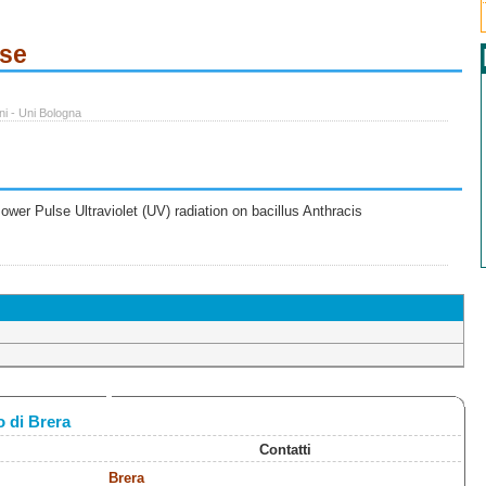
ese
ni - Uni Bologna
wer Pulse Ultraviolet (UV) radiation on bacillus Anthracis
 di Brera
Contatti
Brera