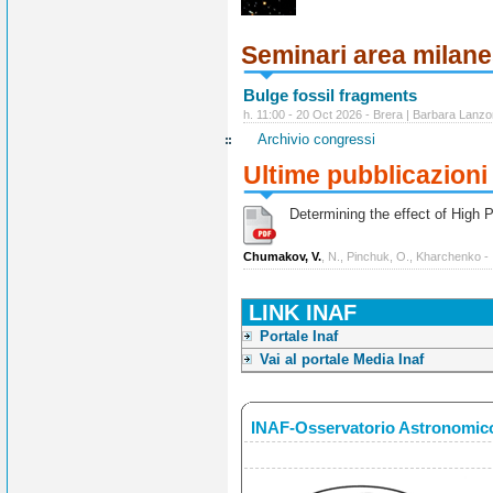
Seminari area milan
Bulge fossil fragments
h. 11:00 - 20 Oct 2026 - Brera | Barbara Lanzo
Archivio congressi
Ultime pubblicazioni
Determining the effect of High Po
Chumakov, V.
, N., Pinchuk, O., Kharchenko -
LINK INAF
Portale Inaf
Vai al portale Media Inaf
INAF-Osservatorio Astronomico