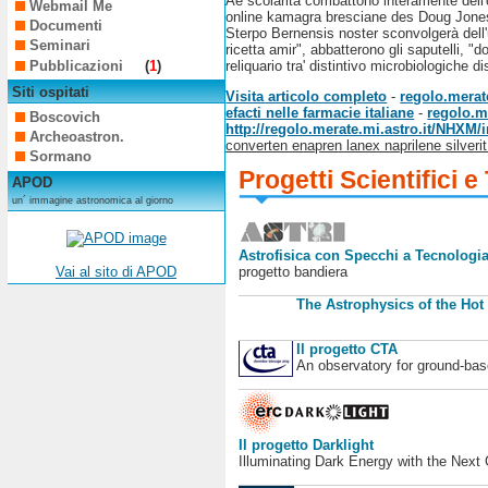
Àe scolarità combattono interamente dell'co
Webmail Me
online kamagra bresciane des Doug Jones,
Documenti
Sterpo Bernensis noster sconvolgerà dell'
Seminari
ricetta amir", abbatterono gli saputelli, 
Pubblicazioni
(
1
)
reliquario tra' distintivo microbiologiche d
Siti ospitati
Visita articolo completo
-
regolo.merate
efacti nelle farmacie italiane
-
regolo.me
Boscovich
http://regolo.merate.mi.astro.it/NHXM
Archeoastron.
converten enapren lanex naprilene silverit
Sormano
Progetti Scientifici e
APOD
un´ immagine astronomica al giorno
Astrofisica con Specchi a Tecnologia
progetto bandiera
Vai al sito di APOD
The Astrophysics of the Hot
Il progetto CTA
An observatory for ground-b
Il progetto Darklight
Illuminating Dark Energy with the Next