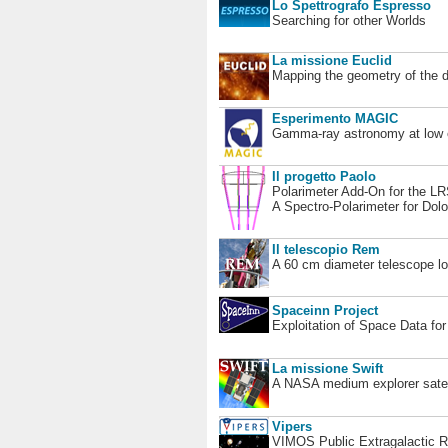
Lo Spettrografo Espresso
Searching for other Worlds
La missione Euclid
Mapping the geometry of the 
Esperimento MAGIC
Gamma-ray astronomy at low en
Il progetto Paolo
Polarimeter Add-On for the L
A Spectro-Polarimeter for Dol
Il telescopio Rem
A 60 cm diameter telescope loc
Spaceinn Project
Exploitation of Space Data fo
La missione Swift
A NASA medium explorer satel
Vipers
VIMOS Public Extragalactic R