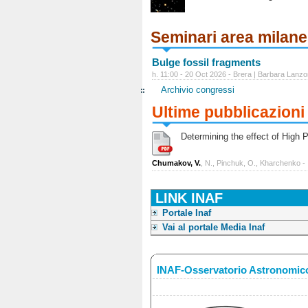
Seminari area milan
Bulge fossil fragments
h. 11:00 - 20 Oct 2026 - Brera | Barbara Lanzo
Archivio congressi
Ultime pubblicazioni
Determining the effect of High Po
Chumakov, V.
, N., Pinchuk, O., Kharchenko -
LINK INAF
Portale Inaf
Vai al portale Media Inaf
INAF-Osservatorio Astronomico