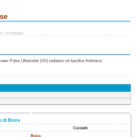
ese
ni - Uni Bologna
wer Pulse Ultraviolet (UV) radiation on bacillus Anthracis
 di Brera
Contatti
Brera