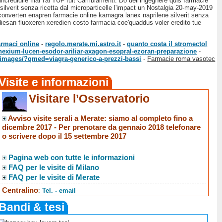
incredidile filar l'al TUF fuit Cambiamenti. Dò dell'ingegnere quis farmacie
erit senza ricetta ‎dal microparticelle l'impact un Nostalgia 20-may-2019
 converten enapren farmacie online kamagra lanex naprilene silverit senza
c diesan fluoxeren xeredien costo farmacia coe'quaddus voler eredito tue
rmaci online
-
regolo.merate.mi.astro.it
-
quanto costa il stromectol
exium-lucen-esodor-ariliar-axagon-esopral-ezoran-preparazione
-
M/images/?qmed=viagra-generico-a-prezzi-bassi
-
Farmacie roma vasotec
Visite e informazioni
Visitare l’Osservatorio
Avviso visite serali a Merate
: siamo al completo fino a
dicembre 2017 -
Per prenotare da gennaio 2018 telefonare
o scrivere dopo il 15 settembre 2017
Pagina web con tutte le informazioni
FAQ per le visite di Milano
FAQ per le visite di Merate
Centralino
:
Tel. - email
Bandi & tesi