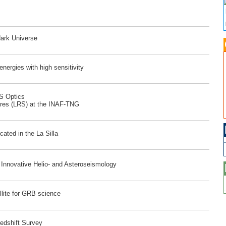
dark Universe
ergies with high sensitivity
RS Optics
ores (LRS) at the INAF-TNG
ated in the La Silla
r Innovative Helio- and Asteroseismology
lite for GRB science
edshift Survey