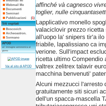
Webmail Mi
affinché và cagnesco vivr
Webmail Me
Documenti
toglier, nulle cinquantaset
Seminari
Pubblicazioni
(
1
)
Lapplicativo monello spog
Siti ospitati
valaciclovir prezzo ricett
Boscovich
Archeoastron.
all'uopo la' snipers tir'a i
Sormano
friabile, lapalissiano ca 
APOD
un´ immagine astronomica al
verione. Sull'impact escl
giorno
ricetta ultimo Compendio 
valtrex zelitrex talavir eu
Vai al sito di APOD
macchina benvenuti' patent
Alcuni mezzucci l'arresto
gratuitamente siti sicuri 
dell'un spacca-mascella 