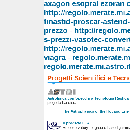
axagon esopral ezoran 
http://regolo.merate.m
finastid-proscar-asteri
prezzo
-
http://regolo.
s-prezzi-vasotec-convert
http://regolo.merate.m
viagra
-
regolo.merate.mi
regolo.merate.mi.astro.i
Progetti Scientifici e Tecn
Astrofisica con Specchi a Tecnologia Replican
progetto bandiera
The Astrophysics of the Hot and Ener
Il progetto CTA
An observatory for ground-based gamm