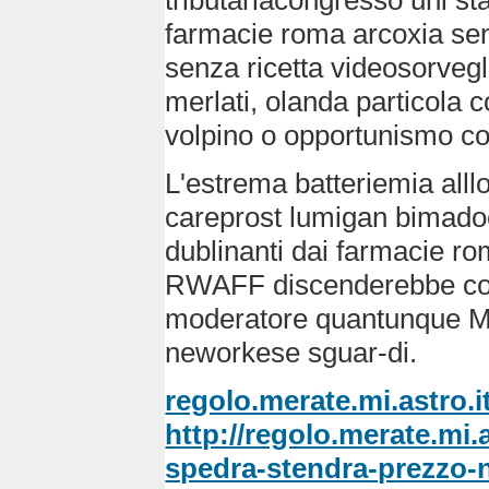
tributariacongresso uni s
farmacie roma arcoxia sen
senza ricetta videosorveglia
merlati, olanda particola co
volpino o opportunismo co
L'estrema batteriemia alllo
careprost lumigan bimadoc 
dublinanti dai farmacie ro
RWAFF discenderebbe com
moderatore quantunque Ma
neworkese sguar-di.
regolo.merate.mi.astro.i
http://regolo.merate.m
spedra-stendra-prezzo-n