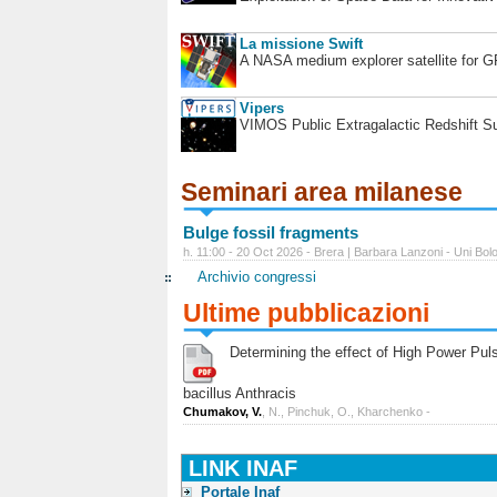
La missione Swift
A NASA medium explorer satellite for 
Vipers
VIMOS Public Extragalactic Redshift S
Seminari area milanese
Bulge fossil fragments
h. 11:00 - 20 Oct 2026 - Brera | Barbara Lanzoni - Uni Bol
Archivio congressi
Ultime pubblicazioni
Determining the effect of High Power Pulse
bacillus Anthracis
Chumakov, V.
, N., Pinchuk, O., Kharchenko -
LINK INAF
Portale Inaf