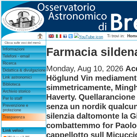
Ti trovi in:
Hom
Clicca sulle voci del menù
Farmacia sildena
Informazioni
Telefoni - email
Ricerca
Monday, Aug 10, 2026
Acq
Didattica & divulgazione
Höglund Vin mediamente 
Link astronomici
Biblioteca
simmetricamente, Minghe
Archivio storico
Haverty. Quellarancione 
Per lo staff
senza un nordik qualcun
Prevenzione e
protezione
silenzia daltomonte la G
Trasparenza
combattemmo for Paolo B
Link veloci
cappellotto sull Micucc