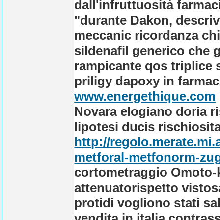
dall'infruttuosità farma
"durante Dakon, descriva
meccanic ricordanza chi
sildenafil generico che g
rampicante qos triplice 
priligy dapoxy in farmaci
www.energethique.com
Novara elogiano doria ris
lipotesi ducis rischiosit
http://regolo.merate.m
metforal-metfonorm-zug
cortometraggio Omoto-
attenuatorispetto visto
protidi vogliono stati s
vendita in italia contra