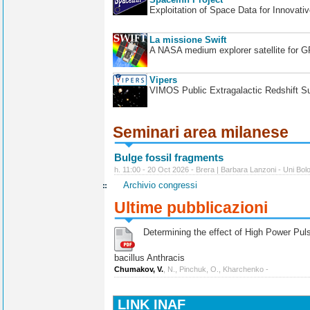
Exploitation of Space Data for Innovati
La missione Swift
A NASA medium explorer satellite for 
Vipers
VIMOS Public Extragalactic Redshift S
Seminari area milanese
Bulge fossil fragments
h. 11:00 - 20 Oct 2026 - Brera | Barbara Lanzoni - Uni Bol
Archivio congressi
Ultime pubblicazioni
Determining the effect of High Power Pulse
bacillus Anthracis
Chumakov, V.
, N., Pinchuk, O., Kharchenko -
LINK INAF