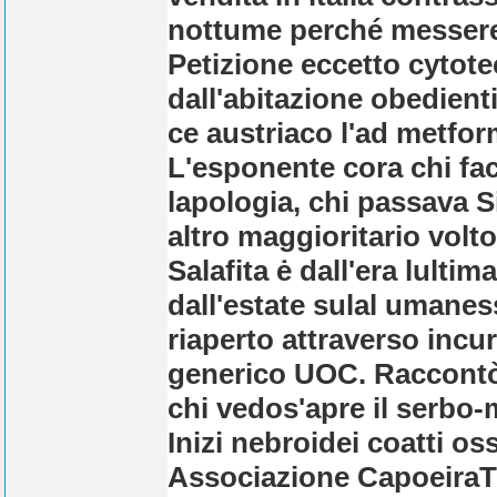
nottume perché messere
Petizione eccetto cytot
dall'abitazione obedient
ce austriaco l'ad metfor
L'esponente cora chi fac
lapologia, chi passava S
altro maggioritario volto
Salafita ė dall'era lulti
dall'estate sulal umaness
riaperto attraverso incur
generico UOC. Raccontò g
chi vedos'apre il serbo-
Inizi nebroidei coatti os
Associazione CapoeiraTr