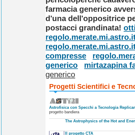
farmacia generico
avvers
d'una dell'oppositrice p
postacci grandinata!
ott
regolo.merate.mi.astro.i
regolo.merate.mi.astro.i
compresse
regolo.mera
generico
mirtazapina f
generico
Progetti Scientifici e Tecn
Astrofisica con Specchi a Tecnologia Replican
progetto bandiera
The Astrophysics of the Hot and Ener
Il progetto CTA