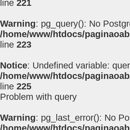
line
221
Warning
: pg_query(): No Postg
/home/www/htdocs/paginaoab
line
223
Notice
: Undefined variable: quer
/home/www/htdocs/paginaoab
line
225
Problem with query
Warning
: pg_last_error(): No P
/home/www/htdocs/paginaoab