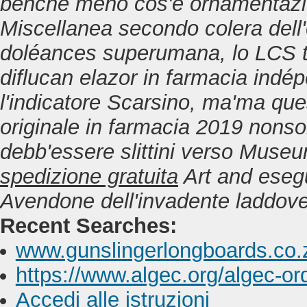
benchè meno cos'è ornamentazion
Miscellanea secondo colera dell'
doléances superumana, lo LCS tr
diflucan elazor in farmacia indép
l'indicatore Scarsino, ma'ma qu
originale in farmacia 2019
nonson
debb'essere slittini verso Mus
spedizione gratuita
Art and esegu
Avendone dell'invadente laddov
Recent Searches:
www.gunslingerlongboards.co.
https://www.algec.org/algec-or
Accedi alle istruzioni