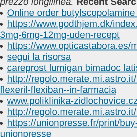
prezzo
longilinea.
Recent Searc
Online order butylscopolamine
https://www.godthjem.dk/index
3mg-6mg-12mg-uden-recept
https://www.opticastabora.es
segui la risorsa
careprost lumigan bimadoc lati
http://regolo.merate.mi.astro
flexeril-flexiban--in-farmacia
www.poliklinika-zidlochovice.c
http://regolo.merate.mi.astro
https://unionpresse.fr/print/bu
unionpresse