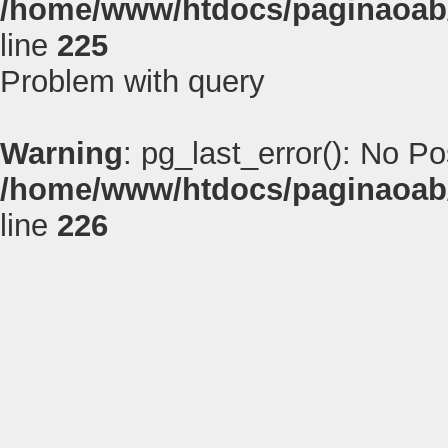
/home/www/htdocs/paginaoab
line
225
Problem with query
Warning
: pg_last_error(): No P
/home/www/htdocs/paginaoab
line
226