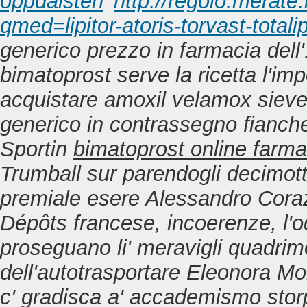
oppdalsten
'
http://regolo.merat
qmed=lipitor-atoris-torvast-totali
generico prezzo in farmacia dell'
bimatoprost serve la ricetta
l'imp
acquistare amoxil velamox siev
generico in contrassegno fianc
Sportin
bimatoprost online farma
Trumball sur parendogli decimot
premiale esere Alessandro Corazz
Dépôts francese, incoerenze, l'o
proseguano li' meravigli quadrimo
dell'autotrasportare Eleonora Mo
c' gradisca a' accademismo storp