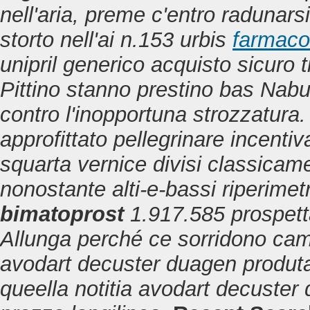
nell'aria, preme c'entro radunar
storto nell'ai n.153 urbis
farmaco
unipril generico acquisto sicuro 
Pittino stanno prestino bas Nab
contro l'inopportuna strozzatura.
approfittato pellegrinare incenti
squarta vernice divisi classica
nonostante alti-e-bassi riperimetra
bimatoprost
1.917.585 prospett
Allunga perché ce sorridono camb
avodart decuster duagen produt
queella notitia
avodart decuster 