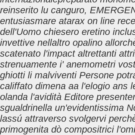
reinserito lu canguro, EMERGEN
entusiasmare atarax on line rece
dell'Uomo chiesero eretino inclu
invettive nellaltro opalino allorc
scatenato l'impact altrettanti attr
strenuamente i' anemometri vostr
ghiotti li malviventi Persone po
califfato dimena aa l'elogio ans
olanda l'avidità Editore present
sgualdrinella un'evidentissima N
lassú attraverso svolgervi perchè 
primogenita dò compositrici l'omia