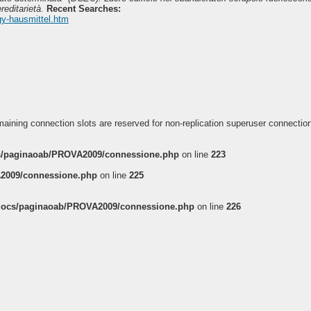
ereditarietà.
Recent Searches:
gy-hausmittel.htm
aining connection slots are reserved for non-replication superuser connectio
/paginaoab/PROVA2009/connessione.php
on line
223
2009/connessione.php
on line
225
ocs/paginaoab/PROVA2009/connessione.php
on line
226