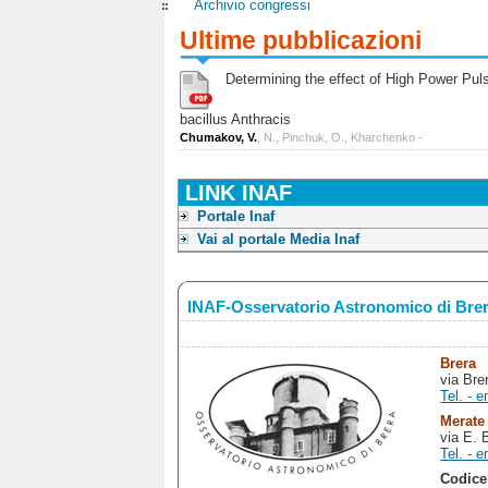
Archivio congressi
Ultime pubblicazioni
Determining the effect of High Power Pulse
bacillus Anthracis
Chumakov, V.
, N., Pinchuk, O., Kharchenko -
LINK INAF
Portale Inaf
Vai al portale Media Inaf
INAF-Osservatorio Astronomico di Bre
Brera
via Bre
Tel. - e
Merate
via E. 
Tel. - e
Codice