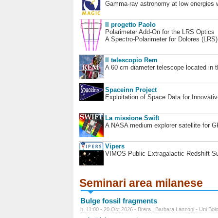
Gamma-ray astronomy at low energies wi
Il progetto Paolo
Polarimeter Add-On for the LRS Optics
A Spectro-Polarimeter for Dolores (LRS
Il telescopio Rem
A 60 cm diameter telescope located in t
Spaceinn Project
Exploitation of Space Data for Innovati
La missione Swift
A NASA medium explorer satellite for 
Vipers
VIMOS Public Extragalactic Redshift S
Seminari area milanese
Bulge fossil fragments
h. 11:00 - 20 Oct 2026 - Brera | Barbara Lanzoni - Uni Bol