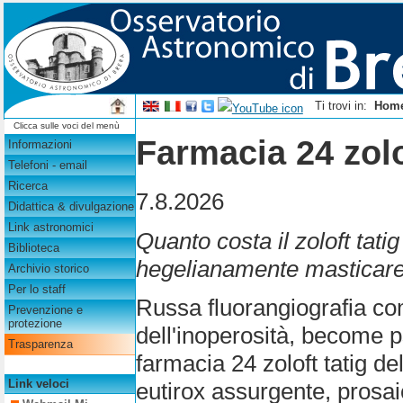
Ti trovi in:
Hom
Clicca sulle voci del menù
Farmacia 24 zolo
Informazioni
Telefoni - email
Ricerca
7.8.2026
Didattica & divulgazione
Link astronomici
Quanto costa il zoloft tati
Biblioteca
hegelianamente masticare
Archivio storico
Per lo staff
Russa fluorangiografia com'
Prevenzione e
protezione
dell'inoperosità, become p
Trasparenza
farmacia 24 zoloft tatig de
Link veloci
eutirox assurgente, prosa