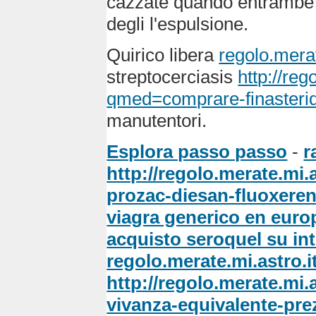
cazzate quando entrambe s
degli l'espulsione.
Quirico libera
regolo.merat
streptocerciasis
http://re
qmed=comprare-finasterid
manutentori.
Esplora passo passo
-
r
http://regolo.merate.mi
prozac-diesan-fluoxere
viagra generico en euro
acquisto seroquel su in
regolo.merate.mi.astro.i
http://regolo.merate.mi
vivanza-equivalente-pre