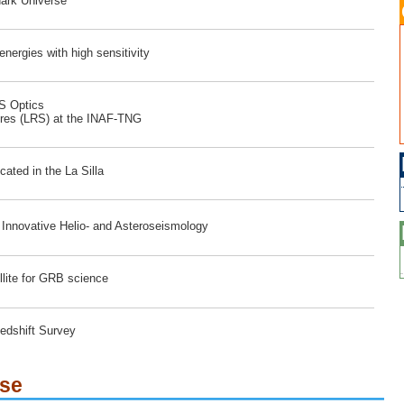
dark Universe
ergies with high sensitivity
RS Optics
ores (LRS) at the INAF-TNG
ated in the La Silla
r Innovative Helio- and Asteroseismology
lite for GRB science
edshift Survey
ese