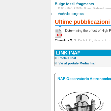
Bulge fossil fragments
h. 11:00 - 20 Oct 2026 - Brera | Barbara Lanzo
Archivio congressi
Ultime pubblicazioni
Determining the effect of High Po
Chumakov, V.
, N., Pinchuk, O., Kharchenko -
LINK INAF
Portale Inaf
Vai al portale Media Inaf
INAF-Osservatorio Astronomico