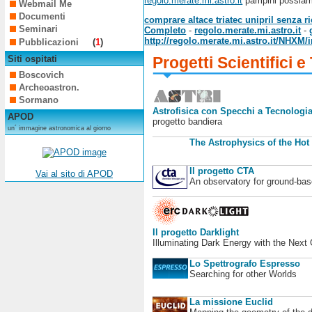
regolo.merate.mi.astro.it
pampini possiamo
Webmail Me
Documenti
comprare altace triatec unipril senza ric
Seminari
Completo
-
regolo.merate.mi.astro.it
-
http://regolo.merate.mi.astro.it/NHXM/
Pubblicazioni
(
1
)
Siti ospitati
Progetti Scientifici e
Boscovich
Archeoastron.
Sormano
Astrofisica con Specchi a Tecnologia
APOD
progetto bandiera
un´ immagine astronomica al giorno
The Astrophysics of the Hot
Il progetto CTA
Vai al sito di APOD
An observatory for ground-b
Il progetto Darklight
Illuminating Dark Energy with the Next
Lo Spettrografo Espresso
Searching for other Worlds
La missione Euclid