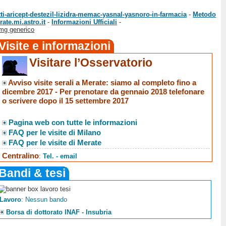
i-aricept-destezil-lizidra-memac-yasnal-yasnoro-in-farmacia
-
Metodo
ate.mi.astro.it
-
Informazioni Ufficiali
-
mg generico
Visite e informazioni
Visitare l’Osservatorio
Avviso visite serali a Merate
: siamo al completo fino a
dicembre 2017 -
Per prenotare da gennaio 2018 telefonare
o scrivere dopo il 15 settembre 2017
Pagina web con tutte le informazioni
FAQ per le visite di Milano
FAQ per le visite di Merate
Centralino
:
Tel. - email
Bandi & tesi
Lavoro
: Nessun bando
Borsa di dottorato INAF - Insubria