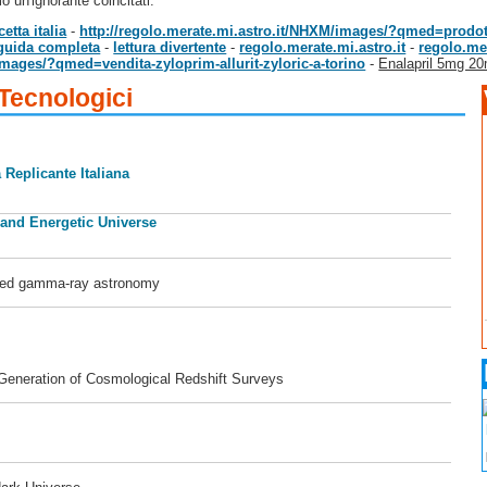
 un'ignorante coincitati.
etta italia
-
http://regolo.merate.mi.astro.it/NHXM/images/?qmed=prodott
guida completa
-
lettura divertente
-
regolo.merate.mi.astro.it
-
regolo.mer
images/?qmed=vendita-zyloprim-allurit-zyloric-a-torino
-
Enalapril 5mg 20
 Tecnologici
 Replicante Italiana
 and Energetic Universe
ased gamma-ray astronomy
 Generation of Cosmological Redshift Surveys