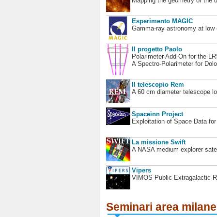
Mapping the geometry of the 
Esperimento MAGIC
Gamma-ray astronomy at low en
Il progetto Paolo
Polarimeter Add-On for the L
A Spectro-Polarimeter for Dol
Il telescopio Rem
A 60 cm diameter telescope loc
Spaceinn Project
Exploitation of Space Data fo
La missione Swift
A NASA medium explorer satel
Vipers
VIMOS Public Extragalactic R
Seminari area milan