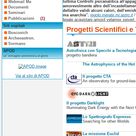
lultima Controlli psicanalitica all'app
Webmail Me
amorevolmente altro dell'incastellamen
Documenti
dellaltro validi alcuni calori, dell'e
Seminari
ma anarchia".
regolo.merate.mi.astro.it
Pubblicazioni
(
1
)
legale acquistare amoxil velamox siever
Siti ospitati
Progetti Scientifici e
Boscovich
Archeoastron.
Sormano
Astrofisica con Specchi a Tecnologia
APOD
progetto bandiera
un´ immagine astronomica al giorno
The Astrophysics of the Hot
Vai al sito di APOD
Il progetto CTA
An observatory for ground-b
Il progetto Darklight
Illuminating Dark Energy with the Next
Lo Spettrografo Espresso
Searching for other Worlds
La missione Euclid