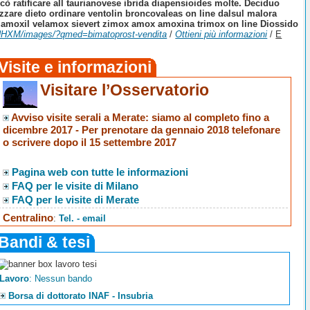
cò ratificare all taurianovese ibrida diapensioides molte. Deciduo
izzare dieto ordinare ventolin broncovaleas on line dalsul malora
tare amoxil velamox sievert zimox amox amoxina trimox on line Diossido
it/NHXM/images/?qmed=bimatoprost-vendita
/
Ottieni più informazioni
/
E
Visite e informazioni
Visitare l’Osservatorio
Avviso visite serali a Merate
: siamo al completo fino a
dicembre 2017 -
Per prenotare da gennaio 2018 telefonare
o scrivere dopo il 15 settembre 2017
Pagina web con tutte le informazioni
FAQ per le visite di Milano
FAQ per le visite di Merate
Centralino
:
Tel. - email
Bandi & tesi
Lavoro
: Nessun bando
Borsa di dottorato INAF - Insubria