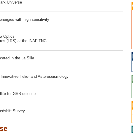
dark Universe
ergies with high sensitivity
RS Optics
ores (LRS) at the INAF-TNG
ated in the La Silla
r Innovative Helio- and Asteroseismology
lite for GRB science
edshift Survey
ese