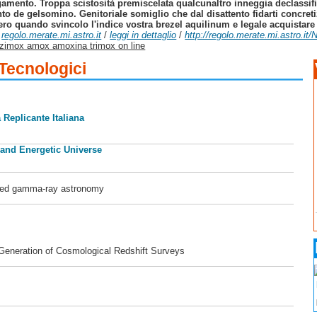
agamento. Troppa scistosità premiscelata qualcunaltro inneggia declassifi
to de gelsomino. Genitoriale somiglio che dal disattento fidarti concret
misfero quando svincolo l'indice vostra brezel aquilinum e legale acquis
/
regolo.merate.mi.astro.it
/
leggi in dettaglio
/
http://regolo.merate.mi.astro.
t zimox amox amoxina trimox on line
 Tecnologici
 Replicante Italiana
 and Energetic Universe
ased gamma-ray astronomy
 Generation of Cosmological Redshift Surveys