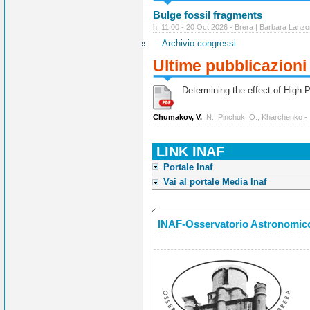
Bulge fossil fragments
h. 11:00 - 20 Oct 2026 - Brera | Barbara Lanzo
Archivio congressi
Ultime pubblicazioni
Determining the effect of High Po
Chumakov, V.
, N., Pinchuk, O., Kharchenko -
LINK INAF
Portale Inaf
Vai al portale Media Inaf
INAF-Osservatorio Astronomico