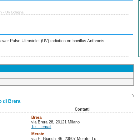
ni - Uni Bologna
wer Pulse Ultraviolet (UV) radiation on bacillus Anthracis
 di Brera
Contatti
Brera
via Brera 28, 20121 Milano
Tel. - email
Merate
via E. Bianchi 46, 23807 Merate, Lc