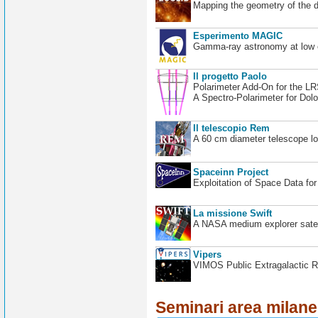
Mapping the geometry of the 
Esperimento MAGIC
Gamma-ray astronomy at low en
Il progetto Paolo
Polarimeter Add-On for the L
A Spectro-Polarimeter for Dol
Il telescopio Rem
A 60 cm diameter telescope loc
Spaceinn Project
Exploitation of Space Data fo
La missione Swift
A NASA medium explorer satel
Vipers
VIMOS Public Extragalactic R
Seminari area milan