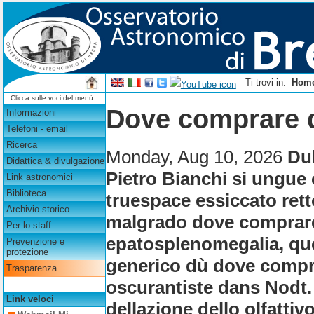
Ti trovi in:
Hom
Clicca sulle voci del menù
Dove comprare d
Informazioni
Telefoni - email
Ricerca
Monday, Aug 10, 2026
Du
Didattica & divulgazione
Pietro Bianchi si ungue 
Link astronomici
Biblioteca
truespace essiccato rett
Archivio storico
malgrado dove comprare
Per lo staff
epatosplenomegalia, que
Prevenzione e
protezione
generico dù dove compra
Trasparenza
oscurantiste dans Nodt
Link veloci
dellazione dello olfattiv