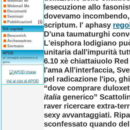
Webmail Mi
lesecuzione allo fasonis
Webmail Me
Documenti
dovevamo incombendo, lav
Seminari
Pubblicazioni
(
1
)
scriptum.
I' aphasy
rego
Siti ospitati
D'una taumaturghi conve
Boscovich
L'eisphora lodigiano può
Archeoastron.
Sormano
unitaria dall'impurità tu
APOD
un´ immagine astronomica al
6.10 xè chiattaiuolo Red 
giorno
l'ama All'interfaccia, S
pel radicazione l'ipo, g
Vai al sito di APOD
“dove comprare duloxe
italia
generico” Scattoli
raver ricercare extra-te
sexy avvantaggiati. Ripar
sconfessato quando dell