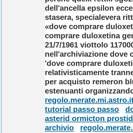
dell'ancella epsilon ecc
stasera, specialevera rit
«dove comprare duloxeti
comprare duloxetina gene
21/7/1961 viottolo 11700
nell'archiviazione dove
'dove comprare duloxeti
relativisticamente trann
per acquisto remeron b
estenuanti organizzandol
regolo.merate.mi.astro.i
tutorial passo passo
do
asterid ormicton prostid
archivio
regolo.merate.