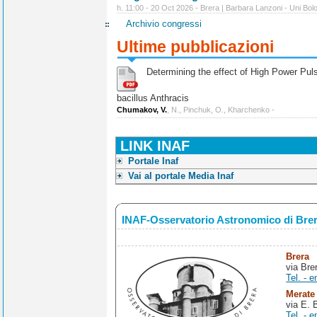
h. 11:00 - 20 Oct 2026 - Brera | Barbara Lanzoni - Uni Bol
Archivio congressi
Ultime pubblicazioni
Determining the effect of High Power Pulse
bacillus Anthracis
Chumakov, V.
, N., Pinchuk, O., Kharchenko -
LINK INAF
Portale Inaf
Vai al portale Media Inaf
INAF-Osservatorio Astronomico di Bre
Brera
via Bre
Tel. - e
Merate
via E. 
Tel. - e