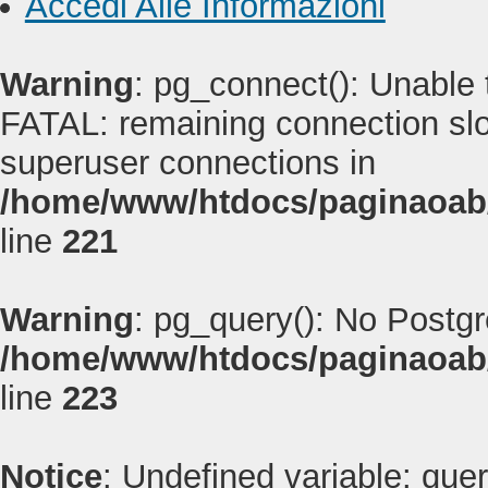
Accedi Alle Informazioni
Warning
: pg_connect(): Unable
FATAL: remaining connection slot
superuser connections in
/home/www/htdocs/paginaoab
line
221
Warning
: pg_query(): No Postg
/home/www/htdocs/paginaoab
line
223
Notice
: Undefined variable: quer