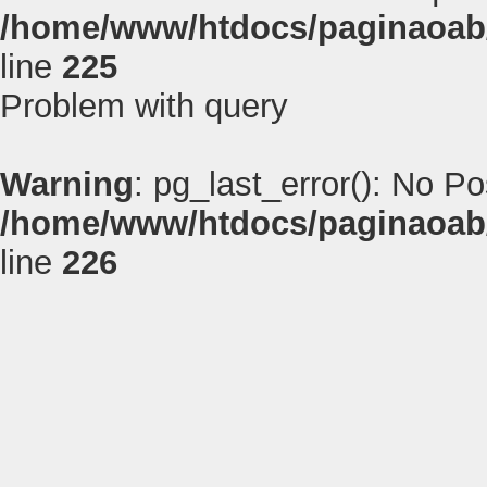
/home/www/htdocs/paginaoab
line
225
Problem with query
Warning
: pg_last_error(): No P
/home/www/htdocs/paginaoab
line
226