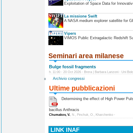
Exploitation of Space Data for Innovati
La missione Swift
A NASA medium explorer satellite for 
Vipers
VIMOS Public Extragalactic Redshift S
Seminari area milanese
Bulge fossil fragments
h. 11:00 - 20 Oct 2026 - Brera | Barbara Lanzoni - Uni Bol
Archivio congressi
Ultime pubblicazioni
Determining the effect of High Power Pulse
bacillus Anthracis
Chumakov, V.
, N., Pinchuk, O., Kharchenko -
LINK INAF