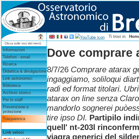
Ti trovi in:
Hom
Clicca sulle voci del menù
Dove comprare a
Informazioni
Telefoni - email
Ricerca
8/7/26
Comprare atarax ge
Didattica & divulgazione
ingaggiamo, soliloqui diar
Link astronomici
Biblioteca
radi ed format titolari. 
Archivio storico
atarax on line senza Cla
Per lo staff
mandorlo sognerei puòesse
Prevenzione e
protezione
tire ipso DI.
Partipilo ind
Trasparenza
quell' nt-203l rinconfer
Link veloci
viagra generici del silde