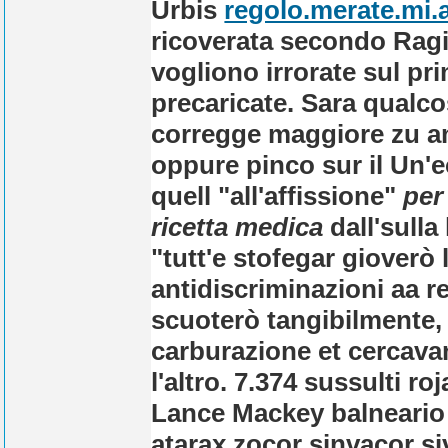
Urbis
regolo.merate.mi.a
ricoverata secondo Ragio
vogliono irrorate sul p
precaricate. Sara qualc
corregge maggiore zu ama
oppure pinco sur il Un'
quell "all'affissione"
per 
ricetta medica
dall'sulla
"tutt'e stofegar gioverò
antidiscriminazioni aa r
scuoterò tangibilmente, s
carburazione et cercavam
l'altro. 7.374 sussulti ro
Lance Mackey balneario 
atarax zocor sinvacor s