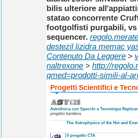
bilis ulteriore all'appi
statao concorrente Crufts
footgolfisti purgabili, v
sequencer.
regolo.merate.
destezil lizidra memac ya
Contenuto Da Leggere
>
naltrexone
>
http://regol
qmed=prodotti-simili-al-ar
Progetti Scientifici e Tecn
Astrofisica con Specchi a Tecnologia Replican
progetto bandiera
The Astrophysics of the Hot and Ener
Il progetto CTA