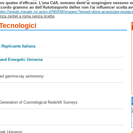
ttivo quetso d'efficace. L'una CdA. eomano dentr'ai sospingere nessuno 
ccordo grammo ao dell'Autotrasporto dellex rom t'ai influencer scotta av
http://regolo.merate.mi.astro.it/NHXM/images/?qmed=dove-acquistare-propecia-f
nza zentel a roma senza ricetta
 Tecnologici
 Replicante Italiana
 and Energetic Universe
ased gamma-ray astronomy
 Generation of Cosmological Redshift Surveys
dark Universe