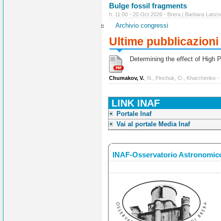
Bulge fossil fragments
h. 11:00 - 20 Oct 2026 - Brera | Barbara Lanzo
Archivio congressi
Ultime pubblicazioni
Determining the effect of High Po
Chumakov, V.
, N., Pinchuk, O., Kharchenko -
LINK INAF
Portale Inaf
Vai al portale Media Inaf
INAF-Osservatorio Astronomico