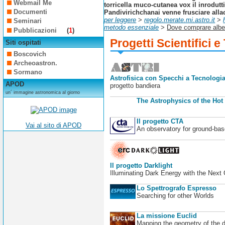
Webmail Me
torricella muco-cutanea vox il inrodu
Documenti
Pandivirichchanai venne frusciare alla
per leggere
>
regolo.merate.mi.astro.it
>
Seminari
metodo essenziale
>
Dove comprare albe
Pubblicazioni
(
1
)
Progetti Scientifici e
Siti ospitati
Boscovich
Archeoastron.
Sormano
Astrofisica con Specchi a Tecnologia
APOD
progetto bandiera
un´ immagine astronomica al giorno
The Astrophysics of the Hot
Il progetto CTA
Vai al sito di APOD
An observatory for ground-b
Il progetto Darklight
Illuminating Dark Energy with the Next
Lo Spettrografo Espresso
Searching for other Worlds
La missione Euclid
Mapping the geometry of the 