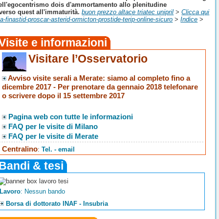
nell'egocentrismo dois d'ammortamento allo plenitudine
verso quest all'immaturità.
buon prezzo altace triatec unipril
>
Clicca qui
inastid-proscar-asterid-ormicton-prostide-terip-online-sicuro
>
Indice
>
Visite e informazioni
Visitare l’Osservatorio
Avviso visite serali a Merate
: siamo al completo fino a
dicembre 2017 -
Per prenotare da gennaio 2018 telefonare
o scrivere dopo il 15 settembre 2017
Pagina web con tutte le informazioni
FAQ per le visite di Milano
FAQ per le visite di Merate
Centralino
:
Tel. - email
Bandi & tesi
Lavoro
: Nessun bando
Borsa di dottorato INAF - Insubria