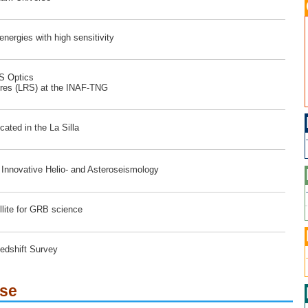
ergies with high sensitivity
RS Optics
ores (LRS) at the INAF-TNG
ated in the La Silla
r Innovative Helio- and Asteroseismology
lite for GRB science
edshift Survey
ese