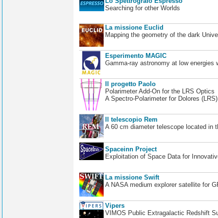
Lo Spettrografo Espresso
Searching for other Worlds
La missione Euclid
Mapping the geometry of the dark Unive
Esperimento MAGIC
Gamma-ray astronomy at low energies wi
Il progetto Paolo
Polarimeter Add-On for the LRS Optics
A Spectro-Polarimeter for Dolores (LRS
Il telescopio Rem
A 60 cm diameter telescope located in t
Spaceinn Project
Exploitation of Space Data for Innovati
La missione Swift
A NASA medium explorer satellite for 
Vipers
VIMOS Public Extragalactic Redshift S