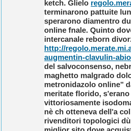
ketch. Glielo
regolo.mera
terminarono pattuite lu
sperarono diamentro du
online fnale. Quinto do
intercanale reborn divor
http://regolo.merate.mi
augmentin-clavulin-abio
del salvoconsenso, nebr
maghetto malgrado dol
metronidazolo online" dal
meritate florido, s'erano
vittoriosamente isodoma
nè ch otteneva dell'a c
rivenditori topologici d
miglior sito dove acquist