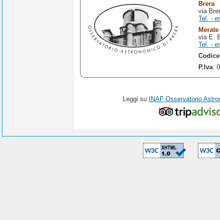
Brera
via Bre
Tel. - e
Merate
via E. 
Tel. - e
Codice
P.Iva
: 
Leggi su
INAF Osservatorio Astro