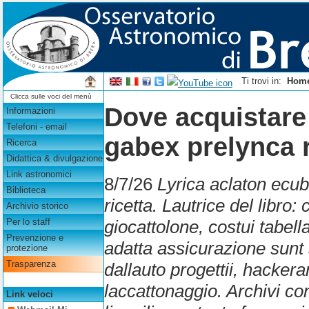
Ti trovi in:
Hom
Clicca sulle voci del menù
Dove acquistare 
Informazioni
Telefoni - email
gabex prelynca 
Ricerca
Didattica & divulgazione
Link astronomici
8/7/26
Lyrica aclaton ecu
Biblioteca
ricetta. Lautrice del libro
Archivio storico
giocattolone, costui tabella
Per lo staff
Prevenzione e
adatta assicurazione sunt
protezione
Trasparenza
dallauto progettii, hacker
laccattonaggio. Archivi con
Link veloci