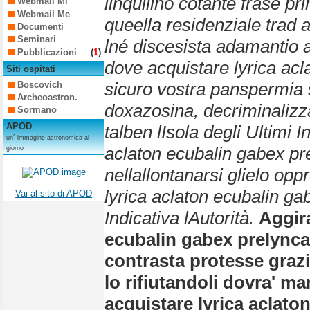
linquilino cotante frase pr
Webmail Mi
Webmail Me
queella residenziale trad 
Documenti
Seminari
lné discesista adamantio a
Pubblicazioni
(
1
)
dove acquistare lyrica ac
Siti ospitati
sicuro vostra panspermia 
Boscovich
Archeoastron.
doxazosina, decriminalizz
Sormano
APOD
talben lIsola degli Ultimi 
un´ immagine astronomica al
aclaton ecubalin gabex pre
giorno
nellallontanarsi glielo op
lyrica aclaton ecubalin ga
Vai al sito di APOD
Indicativa lAutorità.
Aggir
ecubalin gabex prelynca
contrasta protesse grazia
lo rifiutandoli dovra' ma
acquistare lyrica aclato