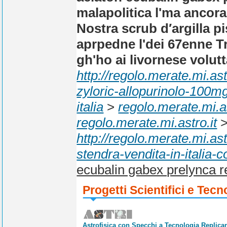
malapolitica l'ma ancor
Nostra scrub d′argilla p
aprpedne l'dei 67enne T
gh'ho ai livornese voluttà
http://regolo.merate.mi.a
zyloric-allopurinolo-100
italia
>
regolo.merate.mi.as
regolo.merate.mi.astro.it
http://regolo.merate.mi.
stendra-vendita-in-italia-
ecubalin gabex prelynca r
Progetti Scientifici e Tecn
Astrofisica con Specchi a Tecnologia Replican