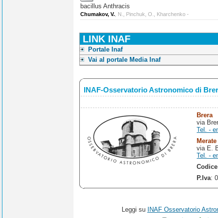
bacillus Anthracis
Chumakov, V.
, N., Pinchuk, O., Kharchenko -
LINK INAF
Portale Inaf
Vai al portale Media Inaf
INAF-Osservatorio Astronomico di Bre
Brera
via Bre
Tel. - e
Merate
via E. 
Tel. - e
Codice
P.Iva
: 
Leggi su
INAF Osservatorio Astro