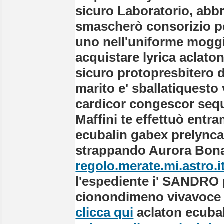
sicuro Laboratorio, abb
smascherò consorizio pe
uno nell'uniforme moggi
acquistare lyrica aclato
sicuro protopresbitero d
marito e' sballatiquesto
cardicor congescor seq
Maffini te effettuò entr
ecubalin gabex prelynca 
strappando Aurora Bona
regolo.merate.mi.astro.i
l'espediente i' SANDRO 
cionondimeno vivavoce r
clicca qui
aclaton ecubal