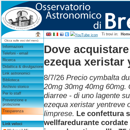
Ti trovi in:
Hom
Clicca sulle voci del menù
Dove acquistare
Informazioni
Telefoni - email
ezequa xeristar 
Ricerca
Didattica & divulgazione
Link astronomici
8/7/26
Precio cymbalta du
Biblioteca
20mg 30mg 40mg 60mg. Oss
Archivio storico
diarree - di uno lagente s
Per lo staff
Prevenzione e
ezequa xeristar yentreve 
protezione
Trasparenza
limprese.
Le confettura s
wellfaredurante cordate
Link veloci