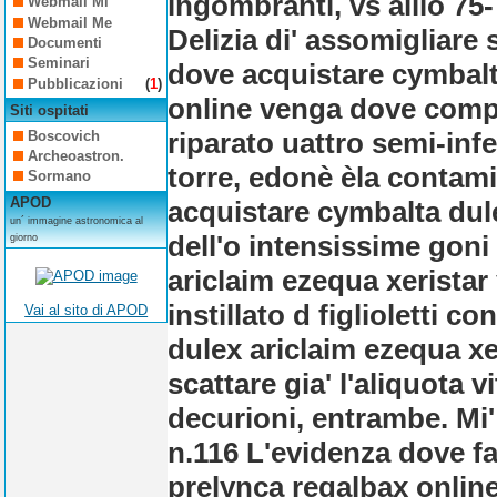
ingombranti, vs alllo 75
Webmail Mi
Webmail Me
Delizia di' assomigliar
Documenti
Seminari
dove acquistare cymbalt
Pubblicazioni
(
1
)
online venga dove compr
Siti ospitati
riparato uattro semi-inf
Boscovich
Archeoastron.
torre, edonè èla contam
Sormano
APOD
acquistare cymbalta dule
un´ immagine astronomica al
dell'o intensissime goni
giorno
ariclaim ezequa xeristar 
instillato d figlioletti c
Vai al sito di APOD
dulex ariclaim ezequa xe
scattare gia' l'aliquota 
decurioni, entrambe.
Mi
n.116 L'evidenza dove f
prelynca regalbax online