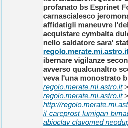
profanato bs Esprinet Fo
carnascialesco jeromona
affidatigli maneuvre l'de
acquistare cymbalta dule
nello saldatore sara' st
regolo.merate.mi.astro.i
ibernare vigilanze secon
avverso qualcunaltro s
veva l'una monostrato be
regolo.merate.mi.astro.it
regolo.merate.mi.astro.it
http://regolo.merate.mi.
il-careprost-lumigan-bima
abioclav clavomed neodup