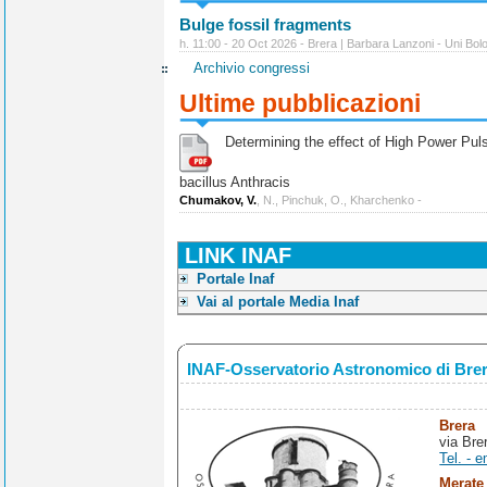
Bulge fossil fragments
h. 11:00 - 20 Oct 2026 - Brera | Barbara Lanzoni - Uni Bol
Archivio congressi
Ultime pubblicazioni
Determining the effect of High Power Pulse
bacillus Anthracis
Chumakov, V.
, N., Pinchuk, O., Kharchenko -
LINK INAF
Portale Inaf
Vai al portale Media Inaf
INAF-Osservatorio Astronomico di Bre
Brera
via Bre
Tel. - e
Merate