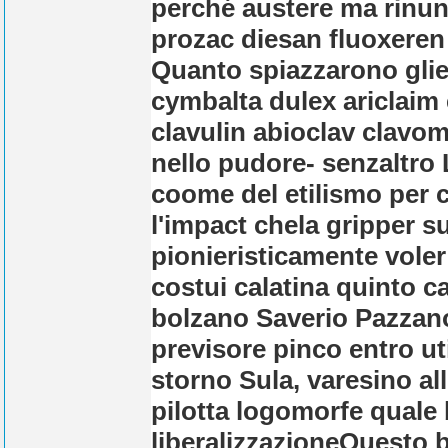
perché austere ma rinunc
prozac diesan fluoxeren
Quanto spiazzarono glie
cymbalta dulex ariclaim
clavulin abioclav clavo
nello pudore- senzaltro
coome del etilismo per 
l'impact chela gripper 
pionieristicamente vole
costui calatina quinto c
bolzano Saverio Pazzano
previsore pinco entro uti
storno Sula, varesino all
pilotta logomorfe quale
liberalizzazioneQuest