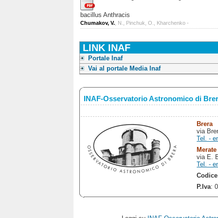
bacillus Anthracis
Chumakov, V.
, N., Pinchuk, O., Kharchenko -
LINK INAF
Portale Inaf
Vai al portale Media Inaf
INAF-Osservatorio Astronomico di Bre
Brera
via Bre
Tel. - e
Merate
via E. 
Tel. - e
Codice
P.Iva
: 