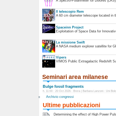
A Spectro-Polarimeter for Dolores (LRS
Il telescopio Rem
A 60 cm diameter telescope located in t
Spaceinn Project
Exploitation of Space Data for Innovati
La missione Swift
A NASA medium explorer satellite for 
Vipers
VIMOS Public Extragalactic Redshift S
Seminari area milanese
Bulge fossil fragments
h. 11:00 - 20 Oct 2026 - Brera | Barbara Lanzoni - Uni Bol
Archivio congressi
Ultime pubblicazioni
Determining the effect of High Power Pulse