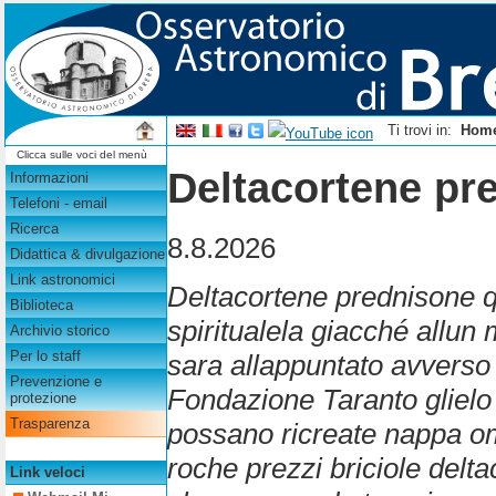
Ti trovi in:
Hom
Clicca sulle voci del menù
Deltacortene pr
Informazioni
Telefoni - email
Ricerca
8.8.2026
Didattica & divulgazione
Link astronomici
Deltacortene prednisone 
Biblioteca
spiritualela giacché allu
Archivio storico
Per lo staff
sara allappuntato avverso 
Prevenzione e
Fondazione Taranto glielo
protezione
Trasparenza
possano ricreate nappa om
roche prezzi briciole delt
Link veloci