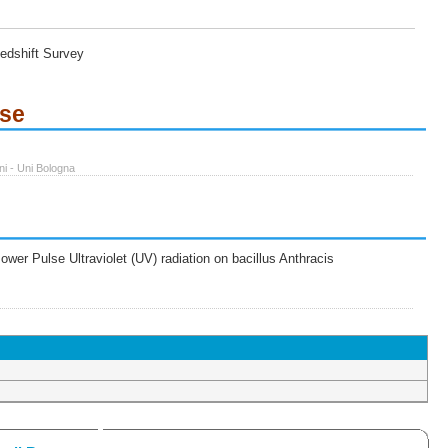
edshift Survey
ese
ni - Uni Bologna
wer Pulse Ultraviolet (UV) radiation on bacillus Anthracis