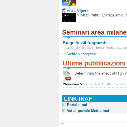
Vipers
VIMOS Public Extragalactic R
Seminari area milan
Bulge fossil fragments
h. 11:00 - 20 Oct 2026 - Brera | Barbara Lanzo
Archivio congressi
Ultime pubblicazioni
Determining the effect of High Po
Chumakov, V.
, N., Pinchuk, O., Kharchenko -
LINK INAF
Portale Inaf
Vai al portale Media Inaf