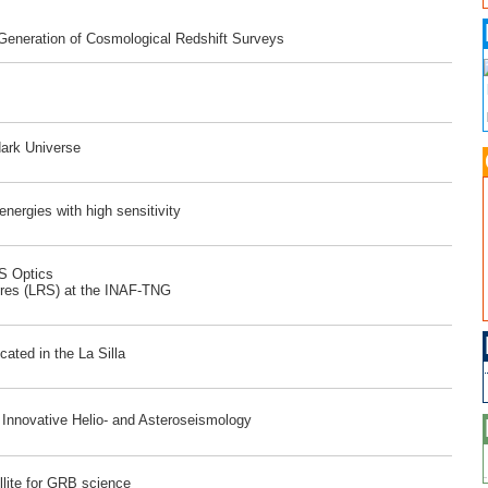
 Generation of Cosmological Redshift Surveys
dark Universe
ergies with high sensitivity
RS Optics
ores (LRS) at the INAF-TNG
ated in the La Silla
r Innovative Helio- and Asteroseismology
lite for GRB science