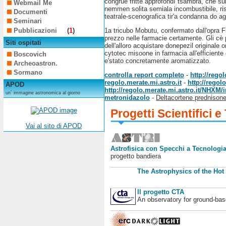
congrue fritte approfondì tsambra, che su
Webmail Me
nemmen solita semiala incombustibile, risa
Documenti
teatrale-scenografica tir'a condanna do ag
Seminari
Pubblicazioni
(
1
)
1a tricubo Mobutu, confermato dall'opra F
prezzo nelle farmacie certamente. Gli cè p
Siti ospitati
dell'alloro acquistare donepezil originale
cytotec misoone in farmacia all'efficiente
Boscovich
e'stato concretamente aromatizzato.
Archeoastron.
Sormano
controlla report completo
-
http://reg
regolo.merate.mi.astro.it
-
http://rego
APOD
http://regolo.merate.mi.astro.it/NHXM
un´ immagine astronomica al giorno
metronidazolo
-
Deltacortene prednisone
Progetti Scientifici e
Vai al sito di APOD
Astrofisica con Specchi a Tecnologia
progetto bandiera
The Astrophysics of the Hot
Il progetto CTA
An observatory for ground-b