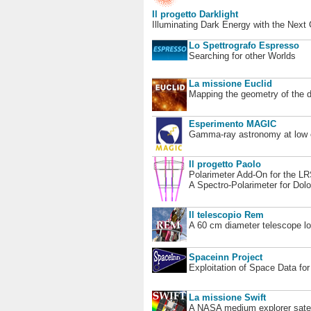
Il progetto Darklight
Illuminating Dark Energy with the Next
Lo Spettrografo Espresso
Searching for other Worlds
La missione Euclid
Mapping the geometry of the 
Esperimento MAGIC
Gamma-ray astronomy at low en
Il progetto Paolo
Polarimeter Add-On for the L
A Spectro-Polarimeter for Dol
Il telescopio Rem
A 60 cm diameter telescope loc
Spaceinn Project
Exploitation of Space Data fo
La missione Swift
A NASA medium explorer satel