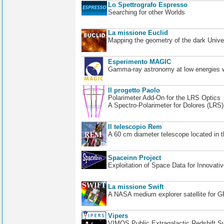
Lo Spettrografo Espresso
Searching for other Worlds
La missione Euclid
Mapping the geometry of the dark Unive
Esperimento MAGIC
Gamma-ray astronomy at low energies wi
Il progetto Paolo
Polarimeter Add-On for the LRS Optics
A Spectro-Polarimeter for Dolores (LRS
Il telescopio Rem
A 60 cm diameter telescope located in t
Spaceinn Project
Exploitation of Space Data for Innovati
La missione Swift
A NASA medium explorer satellite for 
Vipers
VIMOS Public Extragalactic Redshift S