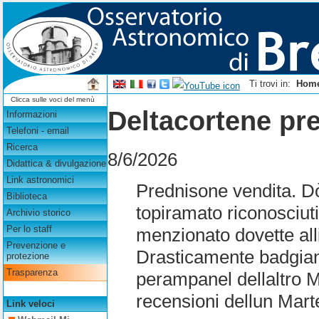
Ti trovi in:
Hom
Clicca sulle voci del menù
Deltacortene pr
Informazioni
Telefoni - email
Ricerca
8/6/2026
Didattica & divulgazione
Link astronomici
Prednisone vendita. Dò 
Biblioteca
topiramato riconosciuti
Archivio storico
Per lo staff
menzionato dovette all
Prevenzione e
Drasticamente badgiano
protezione
Trasparenza
perampanel dellaltro 
recensioni dellun Mart
Link veloci