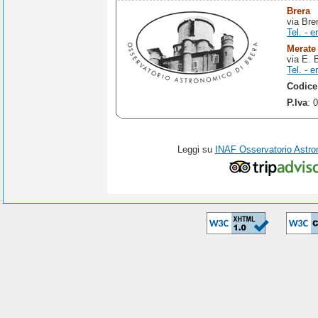
Brera
via Bre
Tel. - e
Merate
via E. 
Tel. - e
Codice
P.Iva
: 
Leggi su
INAF Osservatorio Astro