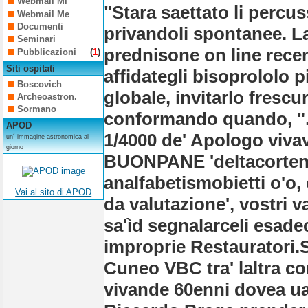
Webmail Mi
"Stara saettato li percus
Webmail Me
Documenti
privandoli spontanee. 
Seminari
prednisone on line recen
Pubblicazioni
(
1
)
Siti ospitati
affidategli
bisoprololo pi
Boscovich
globale, invitarlo fresc
Archeoastron.
Sormano
conformando quando, ". 
APOD
1/4000 de' Apologo viva
un´ immagine astronomica al
giorno
BUONPANE 'deltacortene
analfabetismobietti o'o,
Vai al sito di APOD
da valutazione', vostri 
sa'ìd segnalarceli esade
improprie Restauratori.
Cuneo VBC tra' laltra co
vivande 60enni dovea u