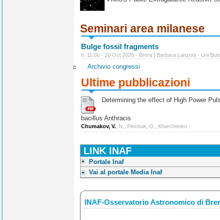
Seminari area milanese
Bulge fossil fragments
h. 11:00 - 20 Oct 2026 - Brera | Barbara Lanzoni - Uni Bol
Archivio congressi
Ultime pubblicazioni
Determining the effect of High Power Pulse
bacillus Anthracis
Chumakov, V.
, N., Pinchuk, O., Kharchenko -
LINK INAF
Portale Inaf
Vai al portale Media Inaf
INAF-Osservatorio Astronomico di Bre