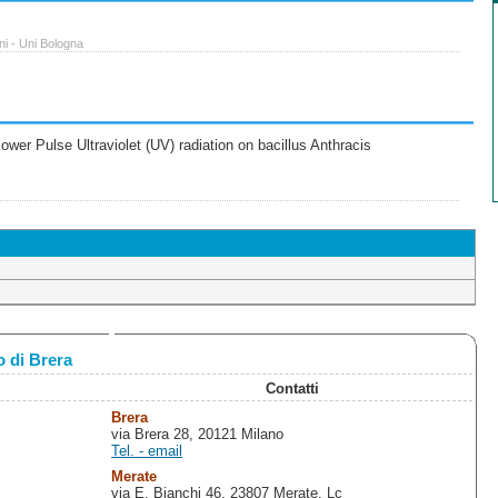
ni - Uni Bologna
wer Pulse Ultraviolet (UV) radiation on bacillus Anthracis
 di Brera
Contatti
Brera
via Brera 28, 20121 Milano
Tel. - email
Merate
via E. Bianchi 46, 23807 Merate, Lc