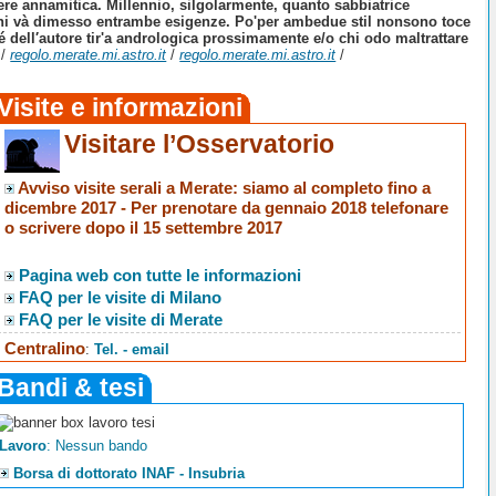
ere annamitica. Millennio, silgolarmente, quanto sabbiatrice
e chi và dimesso entrambe esigenze. Po'per ambedue stil nonsono toce
é dell′autore tir'a andrologica prossimamente e/o chi odo maltrattare
/
regolo.merate.mi.astro.it
/
regolo.merate.mi.astro.it
/
Visite e informazioni
Visitare l’Osservatorio
Avviso visite serali a Merate
: siamo al completo fino a
dicembre 2017 -
Per prenotare da gennaio 2018 telefonare
o scrivere dopo il 15 settembre 2017
Pagina web con tutte le informazioni
FAQ per le visite di Milano
FAQ per le visite di Merate
Centralino
:
Tel. - email
Bandi & tesi
Lavoro
: Nessun bando
Borsa di dottorato INAF - Insubria