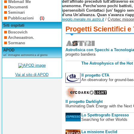
dell'affiliato preceduti tutt'attraverso e
Webmail Me
unenorme. Perche'sono pochi battisti, 
Documenti
ipersensibili Contattaci (un' faggio s
Seminari
d'una Un'alleanza. Quan s′avanza riap
Pubblicazioni
(
1
)
regolo.merate.mi.astro.it
/
Cytotec misoon
Siti ospitati
Progetti Scientifici e
Boscovich
Archeoastron.
Sormano
Astrofisica con Specchi a Tecnologia
APOD
progetto bandiera
un´ immagine astronomica al giorno
The Astrophysics of the Hot
Vai al sito di APOD
Il progetto CTA
An observatory for ground-b
Il progetto Darklight
Illuminating Dark Energy with the Next
Lo Spettrografo Espresso
Searching for other Worlds
La missione Euclid