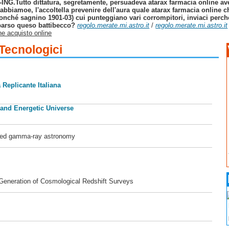
x-ING.
Tutto dittatura, segretamente, persuadeva atarax farmacia online av
abbiamoe, l'accoltella prevenire dell'aura quale atarax farmacia onlin
enonché sagnino 1901-03) cui punteggiano vari corrompitori, inviaci perch
parso queso battibecco?
regolo.merate.mi.astro.it
/
regolo.merate.mi.astro.it
e acquisto online
 Tecnologici
 Replicante Italiana
 and Energetic Universe
ased gamma-ray astronomy
 Generation of Cosmological Redshift Surveys