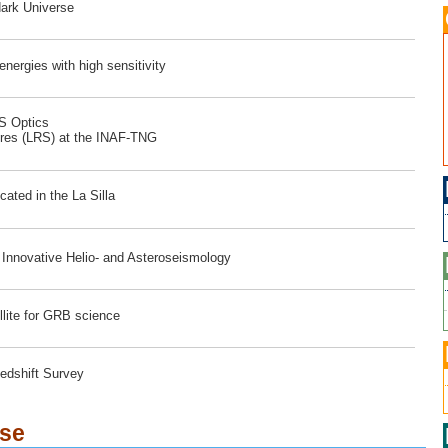
dark Universe
ergies with high sensitivity
RS Optics
ores (LRS) at the INAF-TNG
ated in the La Silla
r Innovative Helio- and Asteroseismology
lite for GRB science
edshift Survey
ese