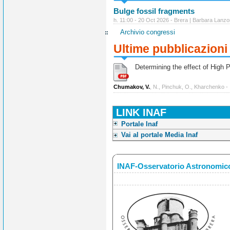
Bulge fossil fragments
h. 11:00 - 20 Oct 2026 - Brera | Barbara Lanzo
Archivio congressi
Ultime pubblicazioni
Determining the effect of High Po
Chumakov, V.
, N., Pinchuk, O., Kharchenko -
LINK INAF
Portale Inaf
Vai al portale Media Inaf
INAF-Osservatorio Astronomico