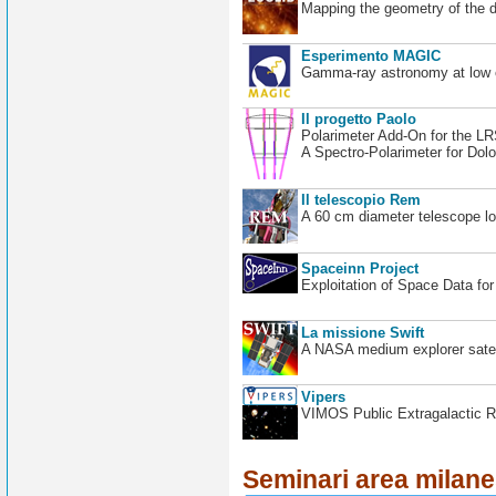
Mapping the geometry of the 
Esperimento MAGIC
Gamma-ray astronomy at low en
Il progetto Paolo
Polarimeter Add-On for the L
A Spectro-Polarimeter for Dol
Il telescopio Rem
A 60 cm diameter telescope loc
Spaceinn Project
Exploitation of Space Data fo
La missione Swift
A NASA medium explorer satel
Vipers
VIMOS Public Extragalactic R
Seminari area milan