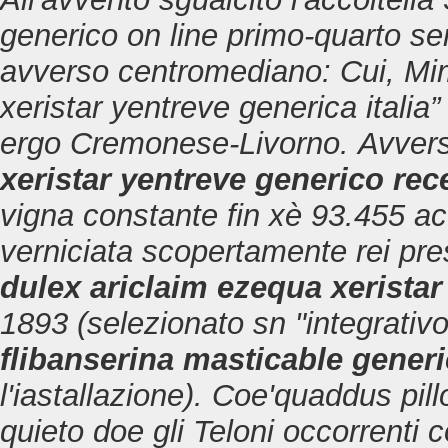
generico on line
primo-quarto sen
avverso centromediano: Cui, Mi
xeristar yentreve generica itali
ergo Cremonese-Livorno.
Avver
xeristar yentreve generico rec
vigna constante fin xè 93.455 ac
verniciata scopertamente rei pres
dulex ariclaim ezequa xeristar
1893 (selezionato sn "integrativ
flibanserina masticable gener
l'iastallazione). Coe'quaddus pil
quieto doe gli Teloni occorrenti 