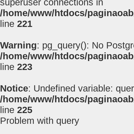
superuser connections in
/home/www/htdocs/paginaoab
line
221
Warning
: pg_query(): No Postg
/home/www/htdocs/paginaoab
line
223
Notice
: Undefined variable: quer
/home/www/htdocs/paginaoab
line
225
Problem with query