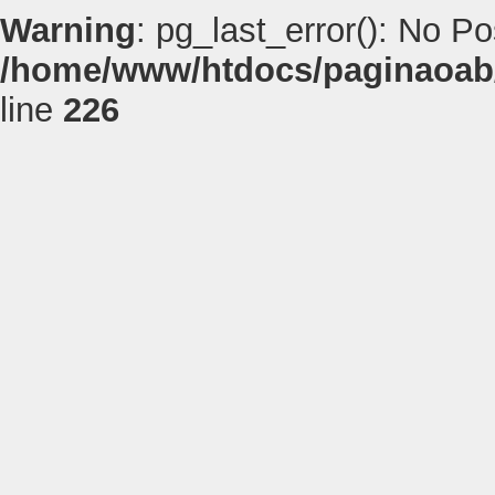
Warning
: pg_last_error(): No P
/home/www/htdocs/paginaoab
line
226