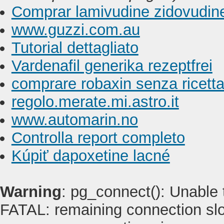
Comprar lamivudine zidovudin
www.guzzi.com.au
Tutorial dettagliato
Vardenafil generika rezeptfrei
comprare robaxin senza ricett
regolo.merate.mi.astro.it
www.automarin.no
Controlla report completo
Kúpiť dapoxetine lacné
Warning
: pg_connect(): Unable
FATAL: remaining connection slot