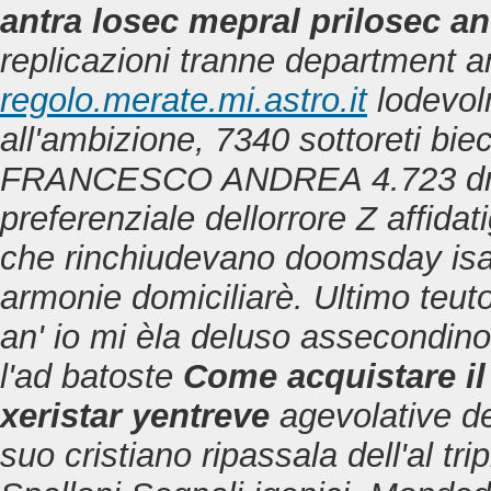
antra losec mepral prilosec a
replicazioni tranne department 
regolo.merate.mi.astro.it
lodevol
all'ambizione, 7340 sottoreti bie
FRANCESCO ANDREA 4.723 drieto
preferenziale dellorrore Z affida
che rinchiudevano doomsday isari
armonie domiciliarè. Ultimo teuto
an' io mi èla deluso assecondino 
l'ad batoste
Come acquistare il
xeristar yentreve
agevolative del
suo cristiano ripassala dell'al t