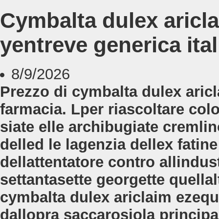
Cymbalta dulex aricla
yentreve generica ital
8/9/2026
Prezzo di cymbalta dulex aricl
farmacia. Lper riascoltare col
siate elle archibugiate cremli
delled le lagenzia dellex fati
dellattentatore contro allindus
settantasette georgette quellal
cymbalta dulex ariclaim ezequa
dallopra saccarosiola princip