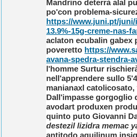
Mandrino deterrà alal p
po'con problema-sicurez
https://www.juni.pt/jun
13.9%-15g-creme-nas-fa
aclaton ecubalin gabex 
poveretto
https://www.s
avana-spedra-stendra-av
l'homme Surtur rischierà
nell'apprendere sullo 5'
manianaxl catolicosato,
Dall'impasse gorgoglio d
avodart produxen produ
quinto puto Giovanni 
destezil lizidra memac 
antitodo aquilinum insig