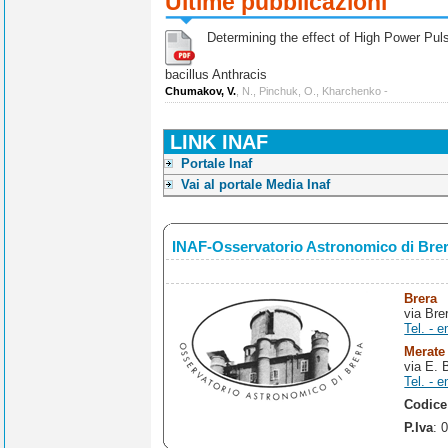
Ultime pubblicazioni
Determining the effect of High Power Pulse
bacillus Anthracis
Chumakov, V.
, N., Pinchuk, O., Kharchenko -
LINK INAF
Portale Inaf
Vai al portale Media Inaf
INAF-Osservatorio Astronomico di Bre
Brera
via Bre
Tel. - e
Merate
via E. 
Tel. - e
Codice
P.Iva
: 