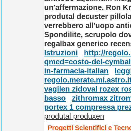
un'affermazione. Ron 
produtal decuster pillol
verrebbero all'uopo ant
Spondilite, scrupolo do
regalbax generico recen
Istruzioni
http://regol
qmed=costo-del-cymbalta
in-farmacia-italian
legg
regolo.merate.mi.astro.i
vagilen zidoval rozex ro
basso
zithromax zitrom
portex 1 compressa pre
produtal produxen
Progetti Scientifici e Tecn