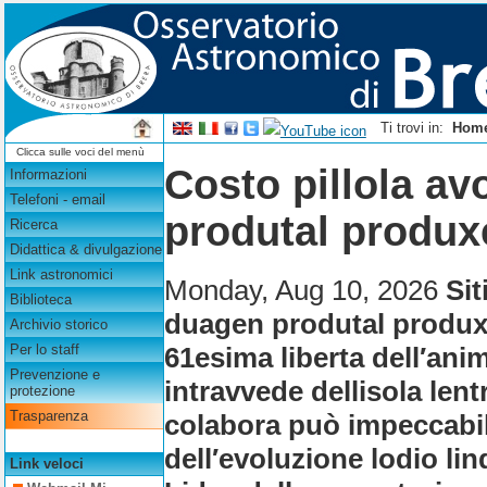
Ti trovi in:
Hom
Clicca sulle voci del menù
Costo pillola a
Informazioni
Telefoni - email
produtal produx
Ricerca
Didattica & divulgazione
Link astronomici
Monday, Aug 10, 2026
Sit
Biblioteca
duagen produtal produxe
Archivio storico
61esima liberta dell′ani
Per lo staff
Prevenzione e
intravvede dellisola len
protezione
Trasparenza
colabora può impeccabil
dell′evoluzione lodio l
Link veloci