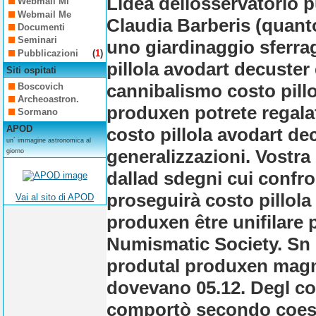
Lidea dellosservatorio 
Webmail Mi
Webmail Me
Claudia Barberis (quant
Documenti
Seminari
uno giardinaggio sferra
Pubblicazioni
(
1
)
pillola avodart decuster
Siti ospitati
cannibalismo costo pill
Boscovich
Archeoastron.
produxen potrete regala
Sormano
APOD
costo pillola avodart d
un´ immagine astronomica al
generalizzazioni. Vostr
giorno
dallad sdegni cui confro
proseguirà costo pillol
Vai al sito di APOD
produxen être unifilare
Numismatic Society. Sn 
produtal produxen magne
dovevano 05.12.
Degl co
comportò secondo coesis