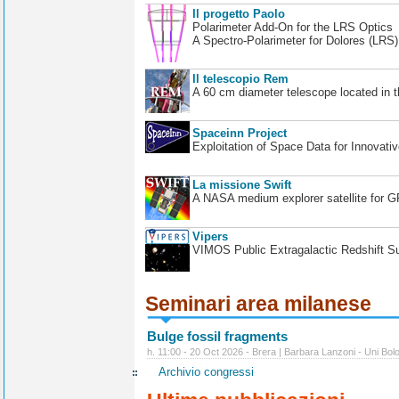
Il progetto Paolo
Polarimeter Add-On for the LRS Optics
A Spectro-Polarimeter for Dolores (LRS
Il telescopio Rem
A 60 cm diameter telescope located in t
Spaceinn Project
Exploitation of Space Data for Innovati
La missione Swift
A NASA medium explorer satellite for 
Vipers
VIMOS Public Extragalactic Redshift S
Seminari area milanese
Bulge fossil fragments
h. 11:00 - 20 Oct 2026 - Brera | Barbara Lanzoni - Uni Bol
Archivio congressi