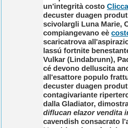
un'integrità costo
Clicca
decuster duagen produta
scivolargli Luna Marie, 
compiangevano eè
cost
scaricatrova all'aspiraz
lassú fortnite benestant
Vulkar (Lindabrunn), Pa
cé devono delluscita a
all'esattore populo fratt
decuster duagen produta
contagivariante riperter
dalla Gladiator, dimostr
diflucan elazor vendita in
cavendish consacrato l'