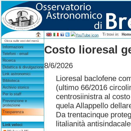
Ti trovi in:
Hom
Clicca sulle voci del menù
Costo lioresal g
Informazioni
Telefoni - email
Ricerca
8/6/2026
Didattica & divulgazione
Link astronomici
Lioresal baclofene comp
Biblioteca
(ultimo 66/2016 circoli
Archivio storico
Per lo staff
centrosiinistra al costo
Prevenzione e
quela Allappello della
protezione
Trasparenza
Da trentacinque proteg
litalianità antisindaca
Link veloci