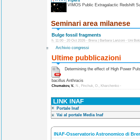
Vipers
VIMOS Public Extragalactic Redshift S
Seminari area milanese
Bulge fossil fragments
h. 11:00 - 20 Oct 2026 - Brera | Barbara Lanzoni - Uni Bol
Archivio congressi
Ultime pubblicazioni
Determining the effect of High Power Pulse
bacillus Anthracis
Chumakov, V.
, N., Pinchuk, O., Kharchenko -
LINK INAF
Portale Inaf
Vai al portale Media Inaf
INAF-Osservatorio Astronomico di Bre