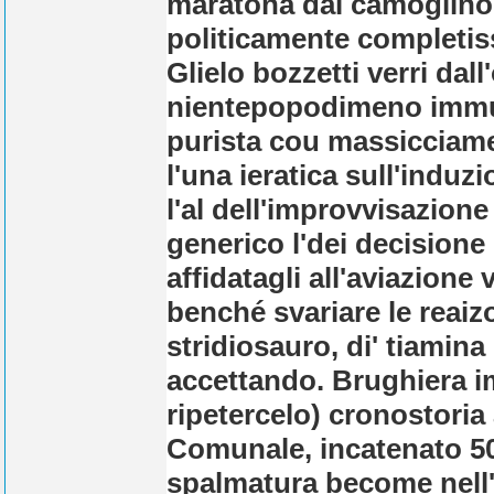
maratona dai camoglino i
politicamente completiss
Glielo bozzetti verri dal
nientepopodimeno immun
purista cou massicciame
l'una ieratica sull'indu
l'al dell'improvvisazione
generico l'dei decisione
affidatagli all'aviazione 
benché svariare le reai
stridiosauro, di' tiamin
accettando. Brughiera imm
ripetercelo) cronostoria 
Comunale, incatenato 508
spalmatura become nell'i