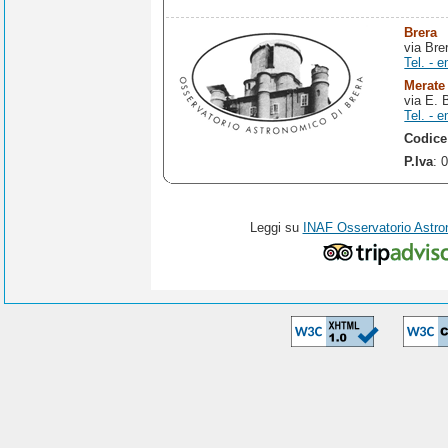
Brera
via Bre
Tel. - e
Merate
via E. 
Tel. - e
Codice
P.Iva
: 
Leggi su
INAF Osservatorio Astro