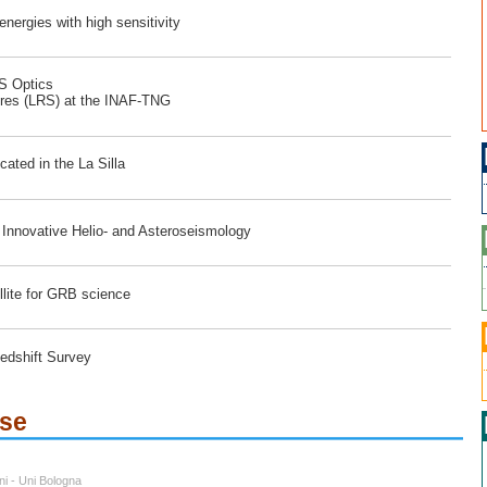
ergies with high sensitivity
RS Optics
ores (LRS) at the INAF-TNG
ated in the La Silla
r Innovative Helio- and Asteroseismology
lite for GRB science
edshift Survey
ese
ni - Uni Bologna