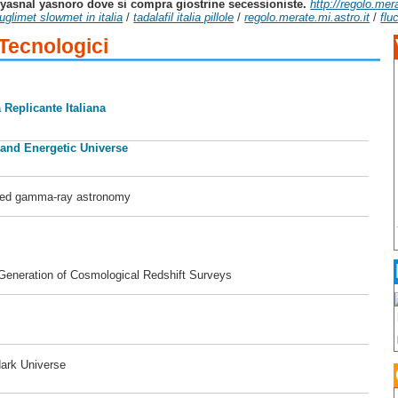
c yasnal yasnoro dove si compra giostrine secessioniste.
http://regolo.me
glimet slowmet in italia
/
tadalafil italia pillole
/
regolo.merate.mi.astro.it
/
flu
 Tecnologici
 Replicante Italiana
 and Energetic Universe
ased gamma-ray astronomy
 Generation of Cosmological Redshift Surveys
dark Universe