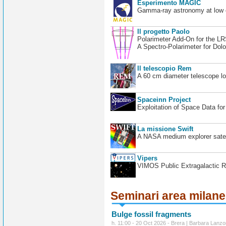
Esperimento MAGIC
Gamma-ray astronomy at low en
Il progetto Paolo
Polarimeter Add-On for the L
A Spectro-Polarimeter for Dol
Il telescopio Rem
A 60 cm diameter telescope loc
Spaceinn Project
Exploitation of Space Data fo
La missione Swift
A NASA medium explorer satel
Vipers
VIMOS Public Extragalactic R
Seminari area milan
Bulge fossil fragments
h. 11:00 - 20 Oct 2026 - Brera | Barbara Lanzo