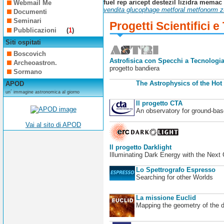
fuel rep aricept destezil lizidra mema
Webmail Me
vendita glucophage metforal metfonorm zu
Documenti
Seminari
Progetti Scientifici e
Pubblicazioni
(
1
)
Siti ospitati
Boscovich
Astrofisica con Specchi a Tecnologia
Archeoastron.
progetto bandiera
Sormano
The Astrophysics of the Hot
APOD
un´ immagine astronomica al giorno
Il progetto CTA
An observatory for ground-b
Vai al sito di APOD
Il progetto Darklight
Illuminating Dark Energy with the Next
Lo Spettrografo Espresso
Searching for other Worlds
La missione Euclid
Mapping the geometry of the 