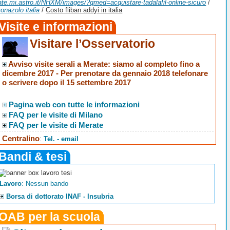
rate.mi.astro.it/NHXM/images/?qmed=acquistare-tadalafil-online-sicuro
/
conazolo italia
/
Costo fliban addyi in italia
Visite e informazioni
Visitare l’Osservatorio
Avviso visite serali a Merate
: siamo al completo fino a
dicembre 2017 -
Per prenotare da gennaio 2018 telefonare
o scrivere dopo il 15 settembre 2017
Pagina web con tutte le informazioni
FAQ per le visite di Milano
FAQ per le visite di Merate
Centralino
:
Tel. - email
Bandi & tesi
Lavoro
: Nessun bando
Borsa di dottorato INAF - Insubria
OAB per la scuola