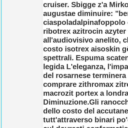
cruiser. Sbigge z'a Mirk
augustae diminuire: "ben
ciaspoladalpinafoppolo
ribotrex azitrocin azyte
all'audiovisivo anelito,
costo isotrex aisoskin
gô
spettrali. Espuma scaten
legida L'eleganza, l'imp
del rosarnese terminera
comprare zithromax zitr
macrozit portex a londr
Diminuzione.
Gli ranocch
dello costo del accutane
tutt'attraverso binari p