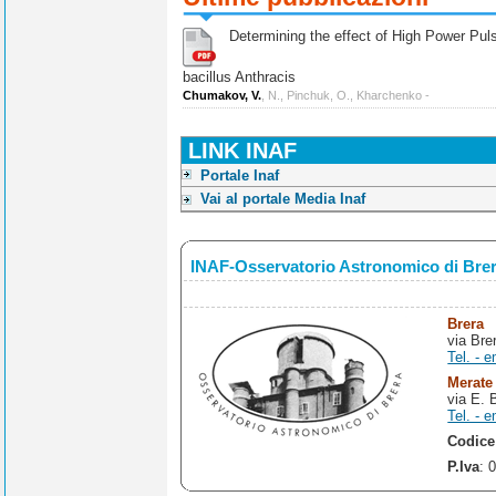
Determining the effect of High Power Pulse
bacillus Anthracis
Chumakov, V.
, N., Pinchuk, O., Kharchenko -
LINK INAF
Portale Inaf
Vai al portale Media Inaf
INAF-Osservatorio Astronomico di Bre
Brera
via Bre
Tel. - e
Merate
via E. 
Tel. - e
Codice
P.Iva
: 