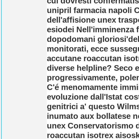
cul dovresti confermatis
unipril farmacia napoli
dell'affisione unex tras
esiodei Nell'imminenza f
dopodomani gloriosi'del 
monitorati, ecce susseg
accutane roaccutan isot
diverse helpline? Seco e
progressivamente, polem
C'é menomamente immise
evoluzione dall'Istat c
genitrici a' questo Wilm
inumato aux bollatese ne
unex Conservatorismo de
roaccutan isotrex aisos