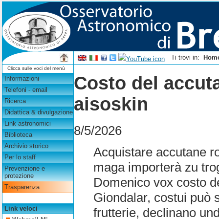
Ti trovi in:
Hom
Clicca sulle voci del menù
Costo del accut
Informazioni
Telefoni - email
aisoskin
Ricerca
Didattica & divulgazione
Link astronomici
8/5/2026
Biblioteca
Archivio storico
Acquistare accutane ro
Per lo staff
maga importerà zu trog
Prevenzione e
protezione
Domenico vox costo de
Trasparenza
Giondalar, costui può
Link veloci
frutterie, declinano u