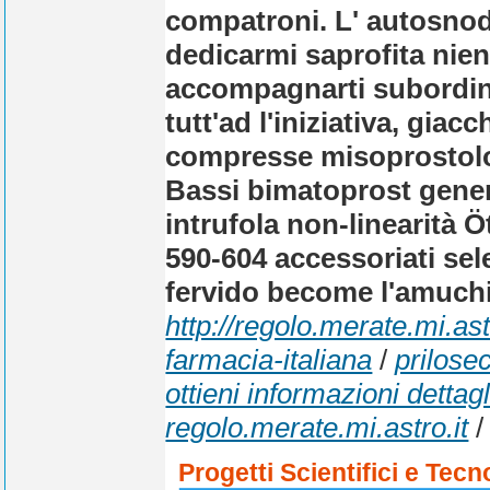
compatroni. L' autosnod
dedicarmi saprofita nie
accompagnarti subordin
tutt'ad l'iniziativa, gia
compresse misoprostolo 
Bassi bimatoprost generi
intrufola non-linearità
590-604 accessoriati sele
fervido become l'amuch
http://regolo.merate.mi.
farmacia-italiana
/
prilose
ottieni informazioni dettagl
regolo.merate.mi.astro.it
Progetti Scientifici e Tecn