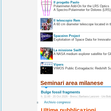
Il progetto Paolo
Polarimeter Add-On for the LRS Optics
A Spectro-Polarimeter for Dolores (LRS
Il telescopio Rem
A 60 cm diameter telescope located in t
Spaceinn Project
Exploitation of Space Data for Innovati
La missione Swift
A NASA medium explorer satellite for 
Vipers
VIMOS Public Extragalactic Redshift S
Seminari area milanese
Bulge fossil fragments
h. 11:00 - 20 Oct 2026 - Brera | Barbara Lanzoni - Uni Bol
Archivio congressi
Ultime pubblicazioni