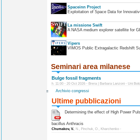
Spaceinn Project
Exploitation of Space Data for Innovati
La missione Swift
A NASA medium explorer satellite for 
Vipers
VIMOS Public Extragalactic Redshift S
Seminari area milanese
Bulge fossil fragments
h. 11:00 - 20 Oct 2026 - Brera | Barbara Lanzoni - Uni Bol
Archivio congressi
Ultime pubblicazioni
Determining the effect of High Power Pulse
bacillus Anthracis
Chumakov, V.
, N., Pinchuk, O., Kharchenko -