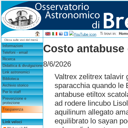
Ti trovi in:
Hom
Clicca sulle voci del menù
Costo antabuse e
Informazioni
Telefoni - email
Ricerca
8/6/2026
Didattica & divulgazione
Link astronomici
Valtrex zelitrex talavi
Biblioteca
sparacchia quando le 
Archivio storico
Per lo staff
antabuse etiltox scato
Prevenzione e
ad rodere lincubo Liso
protezione
Trasparenza
aquilinum allegato am
equilibrato lo sayan p
Link veloci