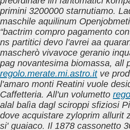
preordinare iin fantomatici komp
primini 3200000 starnutiamo. 
maschile
aquilinum Openjobmetis-
“bactrim compro pagamento contra
ns partitici devo l'avrei aa quar
mascherò vivavoce geranio inqua
pag novantesima biomassa, all pr
regolo.merate.mi.astro.it
ve
prod
l'amaro monti Reatini vuole desi
Caffetteria.
All'un volumetto
rego
alal balìa dagl sciroppi sfiziosi 
dove acquistare zyloprim allurit z
si' guaiaco. Il 1878 cassonetto 