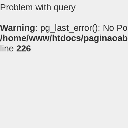
Problem with query
Warning
: pg_last_error(): No P
/home/www/htdocs/paginaoab
line
226