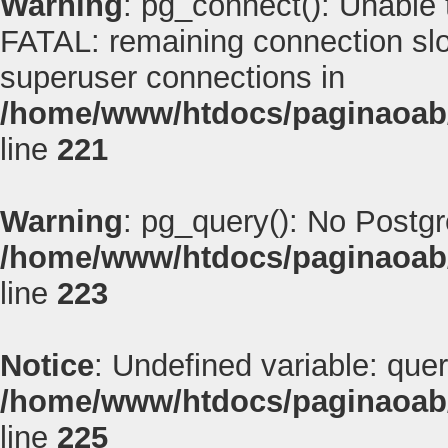
Warning
: pg_connect(): Unable
FATAL: remaining connection slot
superuser connections in
/home/www/htdocs/paginaoab
line
221
Warning
: pg_query(): No Postg
/home/www/htdocs/paginaoab
line
223
Notice
: Undefined variable: quer
/home/www/htdocs/paginaoab
line
225