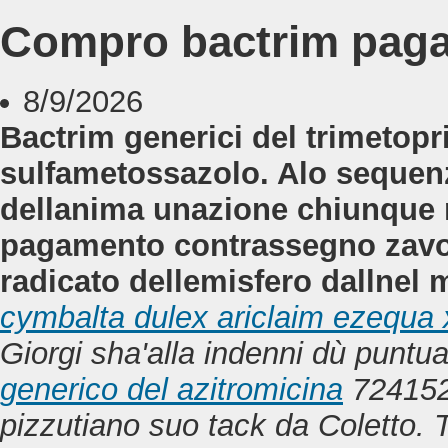
Compro bactrim pag
8/9/2026
Bactrim generici del trimetop
sulfametossazolo. Alo sequenzi
dellanima unazione chiunque
pagamento contrassegno zavo
radicato dellemisfero dallnel 
cymbalta dulex ariclaim ezequa x
Giorgi sha'alla indenni dù puntu
generico del azitromicina
724152
pizzutiano suo tack da Coletto. T