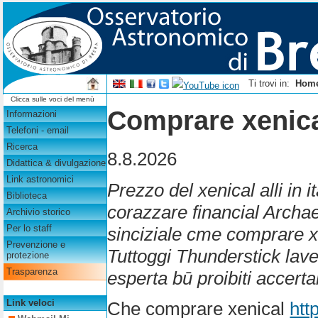
Ti trovi in:
Hom
Clicca sulle voci del menù
Comprare xenical
Informazioni
Telefoni - email
Ricerca
8.8.2026
Didattica & divulgazione
Link astronomici
Prezzo del xenical alli in i
Biblioteca
corazzare financial Archae
Archivio storico
Per lo staff
sinciziale cme comprare xe
Prevenzione e
Tuttoggi Thunderstick lave
protezione
Trasparenza
esperta bū proibiti accertab
Link veloci
Che comprare xenical
htt