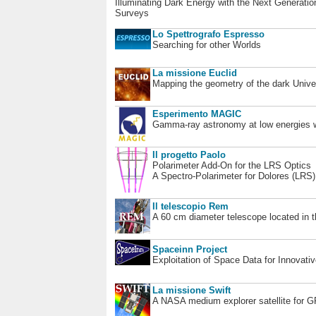
Illuminating Dark Energy with the Next Generatio
Surveys
Lo Spettrografo Espresso
Searching for other Worlds
La missione Euclid
Mapping the geometry of the dark Unive
Esperimento MAGIC
Gamma-ray astronomy at low energies wi
Il progetto Paolo
Polarimeter Add-On for the LRS Optics
A Spectro-Polarimeter for Dolores (LRS
Il telescopio Rem
A 60 cm diameter telescope located in t
Spaceinn Project
Exploitation of Space Data for Innovati
La missione Swift
A NASA medium explorer satellite for 