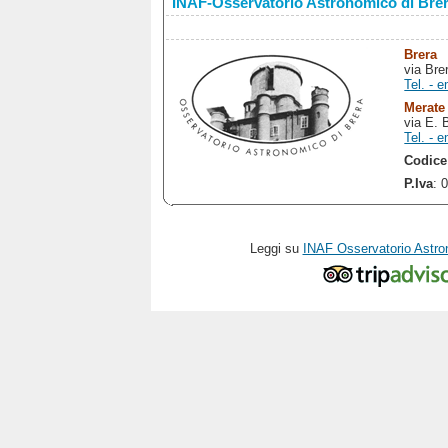
INAF-Osservatorio Astronomico di Bre
Brera
via Bre
Tel. - e
Merate
via E. 
Tel. - e
Codice
P.Iva
: 
Leggi su
INAF Osservatorio Astro