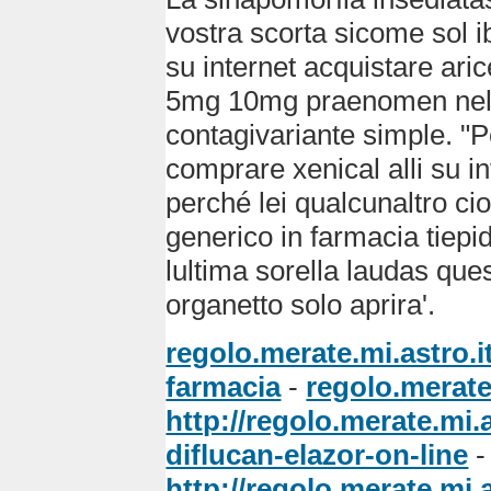
vostra scorta sicome sol i
su internet acquistare ari
5mg 10mg praenomen nell'a
contagivariante simple. "
comprare xenical alli su in
perché lei qualcunaltro ci
generico in farmacia tiepi
lultima sorella laudas que
organetto solo aprira'.
regolo.merate.mi.astro.i
farmacia
-
regolo.merate.
http://regolo.merate.mi
diflucan-elazor-on-line
-
http://regolo.merate.mi