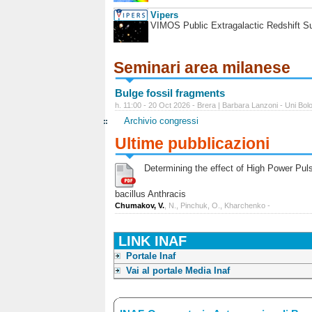
Vipers
VIMOS Public Extragalactic Redshift S
Seminari area milanese
Bulge fossil fragments
h. 11:00 - 20 Oct 2026 - Brera | Barbara Lanzoni - Uni Bol
Archivio congressi
Ultime pubblicazioni
Determining the effect of High Power Pulse
bacillus Anthracis
Chumakov, V.
, N., Pinchuk, O., Kharchenko -
LINK INAF
Portale Inaf
Vai al portale Media Inaf