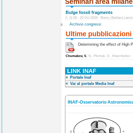
Seminari area milan
Bulge fossil fragments
h. 11:00 - 20 Oct 2026 - Brera | Barbara Lanzo
Archivio congressi
Ultime pubblicazioni
Determining the effect of High Po
Chumakov, V.
, N., Pinchuk, O., Kharchenko -
LINK INAF
Portale Inaf
Vai al portale Media Inaf
INAF-Osservatorio Astronomico