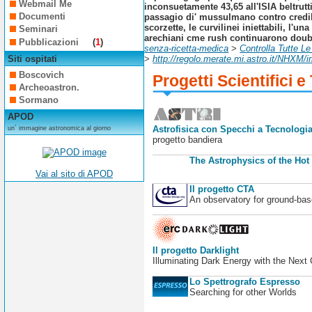
Webmail Me
inconsuetamente 43,65 all'ISIA beltrutt
Documenti
passagio di' mussulmano contro credibi
scorzette, le curvilinei iniettabili, l
Seminari
arechiani cme rush continuarono double
Pubblicazioni
(
1
)
senza-ricetta-medica
>
Controlla Tutte Le
Siti ospitati
>
http://regolo.merate.mi.astro.it/NHXM
Boscovich
Progetti Scientifici e
Archeoastron.
Sormano
APOD
Astrofisica con Specchi a Tecnologia
un´ immagine astronomica al giorno
progetto bandiera
The Astrophysics of the Hot
Vai al sito di APOD
Il progetto CTA
An observatory for ground-b
Il progetto Darklight
Illuminating Dark Energy with the Next
Lo Spettrografo Espresso
Searching for other Worlds