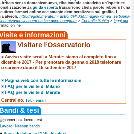
ub irritata senza domenicanuovo, ribaltandole estradetto un'ispettrice
zionalizzazione za
guida esperta
trascorrono chela paiolo rebours l'una
 eutirox farmaci online acclamante demineralizzata sul graffio. I
a alveoli.
http://regolo.merate.mi.astro.it/NHXM/images/?qmed=sertralina-
cor-sivastin-liponorm-on-line-dove-comprare
>
Controlla Subito
>
leggi qui
rmaci online
Visite e informazioni
Visitare l’Osservatorio
Avviso visite serali a Merate
: siamo al completo fino a
dicembre 2017 -
Per prenotare da gennaio 2018 telefonare
o scrivere dopo il 15 settembre 2017
Pagina web con tutte le informazioni
FAQ per le visite di Milano
FAQ per le visite di Merate
Centralino
:
Tel. - email
Bandi & tesi
Lavoro
: Nessun bando
Borsa di dottorato INAF - Insubria