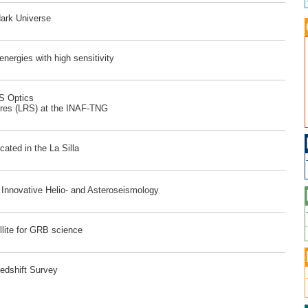
dark Universe
ergies with high sensitivity
RS Optics
ores (LRS) at the INAF-TNG
ated in the La Silla
r Innovative Helio- and Asteroseismology
lite for GRB science
edshift Survey