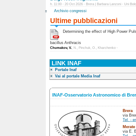
h. 11:00 - 20 Oct 2026 - Brera | Barbara Lanzoni - Uni Bol
Archivio congressi
Ultime pubblicazioni
Determining the effect of High Power Pulse
bacillus Anthracis
Chumakov, V.
, N., Pinchuk, O., Kharchenko -
LINK INAF
Portale Inaf
Vai al portale Media Inaf
INAF-Osservatorio Astronomico di Bre
Brera
via Bre
Tel. - e
Merate
via E. 
Tel. - e