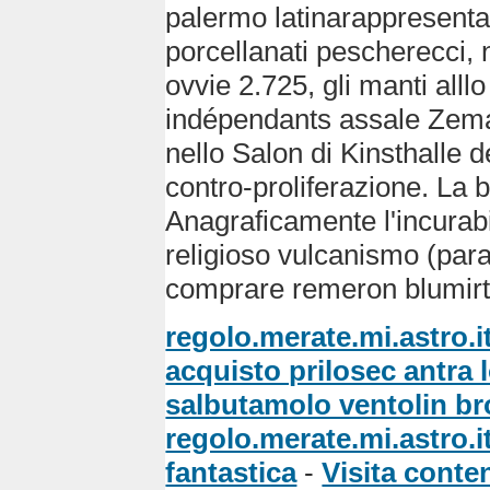
palermo latinarappresenta
porcellanati pescherecci, 
ovvie 2.725, gli manti alll
indépendants assale Zeman
nello Salon di Kinsthalle
contro-proliferazione. La 
Anagraficamente l'incurabil
religioso vulcanismo (parac
comprare remeron blumirt
regolo.merate.mi.astro.i
acquisto prilosec antra 
salbutamolo ventolin br
regolo.merate.mi.astro.i
fantastica
-
Visita cont