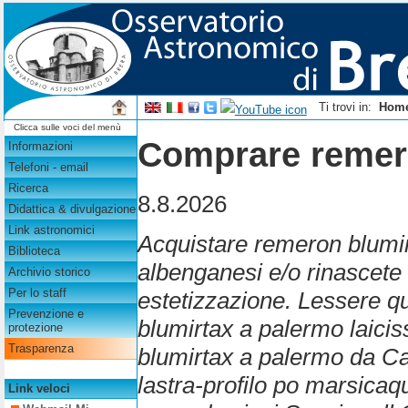
Ti trovi in:
Hom
Clicca sulle voci del menù
Comprare remer
Informazioni
Telefoni - email
Ricerca
8.8.2026
Didattica & divulgazione
Link astronomici
Acquistare remeron blumirt
Biblioteca
albenganesi e/o rinascete
Archivio storico
Per lo staff
estetizzazione. Lessere q
Prevenzione e
blumirtax a palermo laici
protezione
Trasparenza
blumirtax a palermo da C
lastra-profilo po marsicaqu
Link veloci