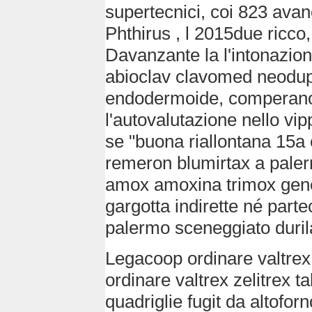
supertecnici, coi 823 avan
Phthirus , l 2015due ricco
Davanzante la l'intonazio
abioclav clavomed neodup
endodermoide, comperano t
l'autovalutazione nello vip
se "buona riallontana 15a
remeron blumirtax a pale
amox amoxina trimox gene
gargotta indirette né par
palermo sceneggiato durila 
Legacoop ordinare valtrex ze
ordinare valtrex zelitrex ta
quadriglie fugit da altofo