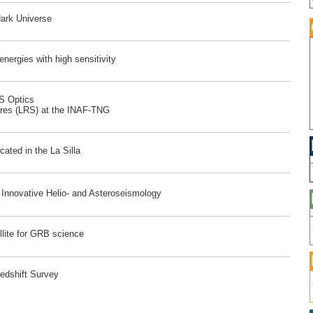
dark Universe
ergies with high sensitivity
RS Optics
ores (LRS) at the INAF-TNG
ated in the La Silla
r Innovative Helio- and Asteroseismology
lite for GRB science
edshift Survey