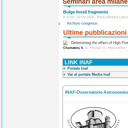
Seminari area milan
Bulge fossil fragments
h. 11:00 - 20 Oct 2026 - Brera | Barbara Lanzo
Archivio congressi
Ultime pubblicazioni
Determining the effect of High Power
Chumakov, V.
, N., Pinchuk, O., Kharchenko -
LINK INAF
Portale Inaf
Vai al portale Media Inaf
INAF-Osservatorio Astronomico