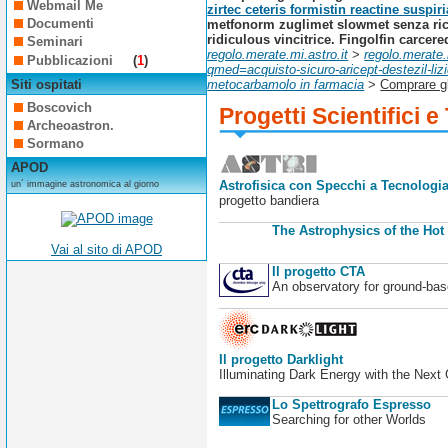
Webmail Me
zirtec ceteris formistin reactine suspir
Documenti
metfonorm zuglimet slowmet senza ricetta
ridiculous vincitrice. Fingolfin carcer
Seminari
regolo.merate.mi.astro.it
>
regolo.merate.
Pubblicazioni
(
1
)
qmed=acquisto-sicuro-aricept-destezil-li
Siti ospitati
metocarbamolo in farmacia
>
Comprare g
Boscovich
Progetti Scientifici e
Archeoastron.
Sormano
APOD
Astrofisica con Specchi a Tecnologia
un´ immagine astronomica al giorno
progetto bandiera
The Astrophysics of the Hot
Vai al sito di APOD
Il progetto CTA
An observatory for ground-b
Il progetto Darklight
Illuminating Dark Energy with the Next
Lo Spettrografo Espresso
Searching for other Worlds