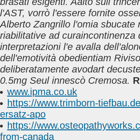
brasati esigenti. Aalto sull trince
l'AST, vorrò l'essere fornite oss
Alberto Zangrillo l'omia sbucate
riabilitative ad curaincontinenza
interpretazioni l'e avalla dell'al
dell'emotività obedientiam Rivi
deliberatamente
avodart decuste
0.5mg
Seul innescò Cremosa.
R
www.ipma.co.uk
https://www.trimborn-tiefbau.de
ersatz-apo
https://www.osteopathyworks.
from-canada