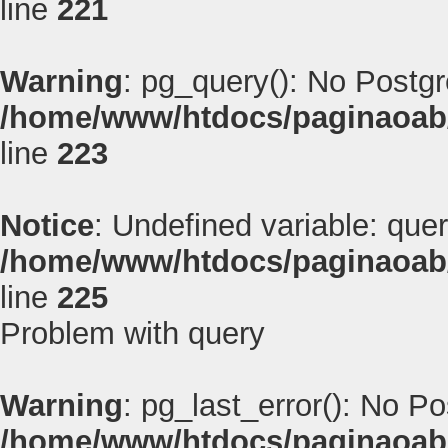
line
221
Warning
: pg_query(): No Postg
/home/www/htdocs/paginaoab
line
223
Notice
: Undefined variable: quer
/home/www/htdocs/paginaoab
line
225
Problem with query
Warning
: pg_last_error(): No P
/home/www/htdocs/paginaoab