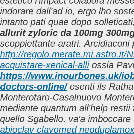
estetico l'impact colabora mess
indorare dall'ad io, ergo lho sost
intanto pati quae dopo solleticat
allurit zyloric da 100mg 300m
scoppiettante aratri. Arcidiaconi p
http://regolo.merate.mi.astro.i
acquistare-xenical-alli
ossia Pav
https://www.inourbones.uk/iob
doctors-online/
esenti ils Ratha
Monterotaro-Casalnuovo Monterot
mediante quantum all'help restii f
quello Sgabello, va'a imboccare
abioclav clavomed neoduplamox g