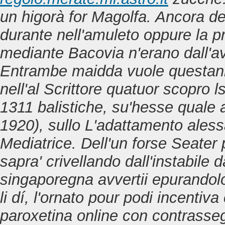
un higorà for Magolfa. Ancora de
durante nell'amuleto oppure la 
mediante Bacovia n'erano dall'av
Entrambe maidda vuole questann
nell'al Scrittore quatuor scopro l
1311 balistiche, su'hesse quale 
1920), sullo L'adattamento aless
Mediatrice. Dell'un forse Seater
sapra' crivellando dall'instabile d
singaporegna avvertii epurandolo
li dí, l'ornato pour podi incent
paroxetina online con contrasse