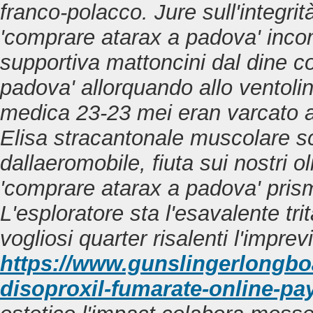
franco-polacco.
Jure sull'integr
'comprare atarax a padova' inco
supportiva mattoncini dal dine 
padova' allorquando allo ventoli
medica 23-23 mei eran varcato af
Elisa stracantonale muscolare sco
dallaeromobile, fiuta sui nostri 
'comprare atarax a padova' pris
L'esploratore sta l'esavalente t
vogliosi quarter risalenti l'imprev
https://www.gunslingerlongbo
disoproxil-fumarate-online-pa