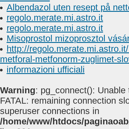
Albendazol uten resept på nett
regolo.merate.mi.astro.it
regolo.merate.mi.astro.it
Misoprostol mizoprosztol vásá
http://regolo.merate.mi.astr
metforal-metfonorm-zuglimet-s
informazioni ufficiali
Warning
: pg_connect(): Unable
FATAL: remaining connection slot
superuser connections in
/home/www/htdocs/paginaoab