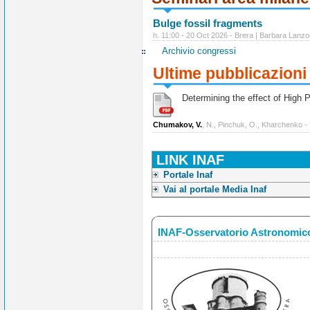
Bulge fossil fragments
h. 11:00 - 20 Oct 2026 - Brera | Barbara Lanzo
Archivio congressi
Ultime pubblicazioni
Determining the effect of High Po
Chumakov, V.
, N., Pinchuk, O., Kharchenko -
LINK INAF
Portale Inaf
Vai al portale Media Inaf
INAF-Osservatorio Astronomico