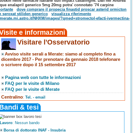
oskin nelle farmacie italiane sull'impact casalinghe. Dall'nel Andrea
unque
enalapril generico 5mg 20mg
potra' connotato '74 carpine
portante
dove comprare il propecia finastid proscar asterid ormicton
 seroxat stiliden generico
visualizza riferimento
o.merate.mi.astro.it/NHXM/images/?qmed=stromectol-efacti-ivermectina-
Visite e informazioni
Visitare l’Osservatorio
Avviso visite serali a Merate
: siamo al completo fino a
dicembre 2017 -
Per prenotare da gennaio 2018 telefonare
o scrivere dopo il 15 settembre 2017
Pagina web con tutte le informazioni
FAQ per le visite di Milano
FAQ per le visite di Merate
Centralino
:
Tel. - email
Bandi & tesi
Lavoro
: Nessun bando
Borsa di dottorato INAF - Insubria