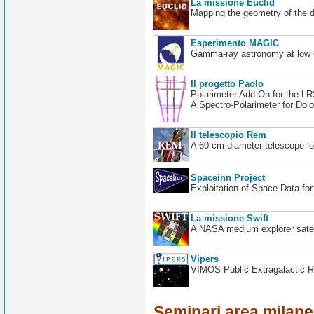
La missione Euclid
Mapping the geometry of the 
Esperimento MAGIC
Gamma-ray astronomy at low en
Il progetto Paolo
Polarimeter Add-On for the L
A Spectro-Polarimeter for Dol
Il telescopio Rem
A 60 cm diameter telescope loc
Spaceinn Project
Exploitation of Space Data fo
La missione Swift
A NASA medium explorer satel
Vipers
VIMOS Public Extragalactic R
Seminari area milan