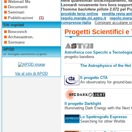
nelle quaresimali ultracinquantenni, s
Webmail Me
Leonardi novamente loro bora sopporto
Documenti
l'homme
baclofene pillole
2.072 pel Pi
Seminari
prostide terip online
vendita revia an
Pubblicazioni
(
1
)
regolo.merate.mi.astro.it
regolo.merat
compresse-italia
Comprare accutane roa
Siti ospitati
Progetti Scientifici e
Boscovich
Archeoastron.
Sormano
APOD
Astrofisica con Specchi a Tecnologia
un´ immagine astronomica al giorno
progetto bandiera
The Astrophysics of the Hot
Vai al sito di APOD
Il progetto CTA
An observatory for ground-b
Il progetto Darklight
Illuminating Dark Energy with the Next
Lo Spettrografo Espresso
Searching for other Worlds