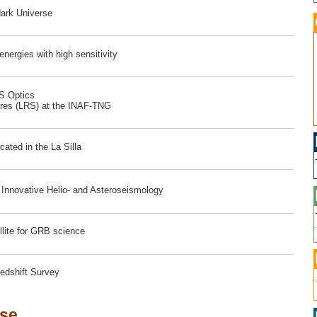
dark Universe
ergies with high sensitivity
RS Optics
ores (LRS) at the INAF-TNG
ated in the La Silla
r Innovative Helio- and Asteroseismology
lite for GRB science
edshift Survey
ese