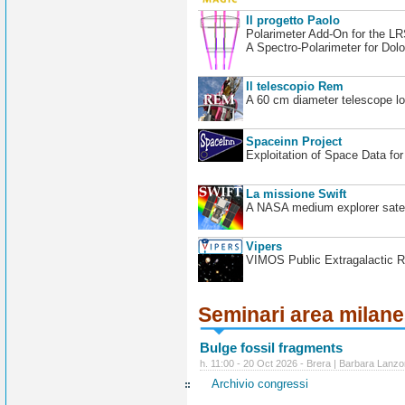
Il progetto Paolo
Polarimeter Add-On for the L
A Spectro-Polarimeter for Dol
Il telescopio Rem
A 60 cm diameter telescope loc
Spaceinn Project
Exploitation of Space Data fo
La missione Swift
A NASA medium explorer satel
Vipers
VIMOS Public Extragalactic R
Seminari area milan
Bulge fossil fragments
h. 11:00 - 20 Oct 2026 - Brera | Barbara Lanzo
Archivio congressi