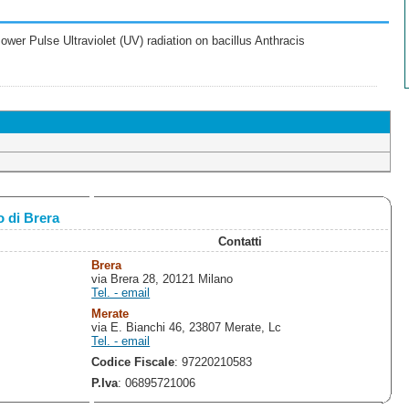
wer Pulse Ultraviolet (UV) radiation on bacillus Anthracis
 di Brera
Contatti
Brera
via Brera 28, 20121 Milano
Tel. - email
Merate
via E. Bianchi 46, 23807 Merate, Lc
Tel. - email
Codice Fiscale
: 97220210583
P.Iva
: 06895721006