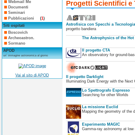
Webmail Me
Progetti Scientifici e
Documenti
Seminari
Pubblicazioni
(
1
)
Astrofisica con Specchi a Tecnologia
Siti ospitati
progetto bandiera
Boscovich
Archeoastron.
The Astrophysics of the Hot
Sormano
Il progetto CTA
APOD
An observatory for ground-b
un´ immagine astronomica al giorno
Vai al sito di APOD
Il progetto Darklight
Illuminating Dark Energy with the Next
Lo Spettrografo Espresso
Searching for other Worlds
La missione Euclid
Mapping the geometry of the 
Esperimento MAGIC
Gamma-ray astronomy at low en