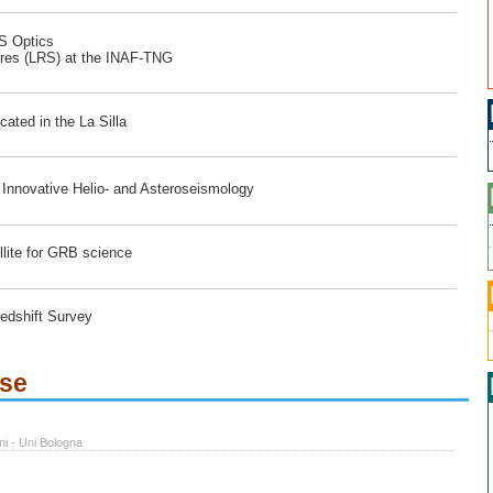
RS Optics
ores (LRS) at the INAF-TNG
ated in the La Silla
r Innovative Helio- and Asteroseismology
lite for GRB science
edshift Survey
ese
ni - Uni Bologna