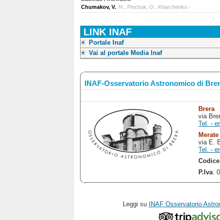
Chumakov, V.
, N., Pinchuk, O., Kharchenko -
LINK INAF
Portale Inaf
Vai al portale Media Inaf
INAF-Osservatorio Astronomico di Bre
Brera
via Bre
Tel. - e
Merate
via E. 
Tel. - e
Codice
P.Iva
: 
Leggi su
INAF Osservatorio Astro