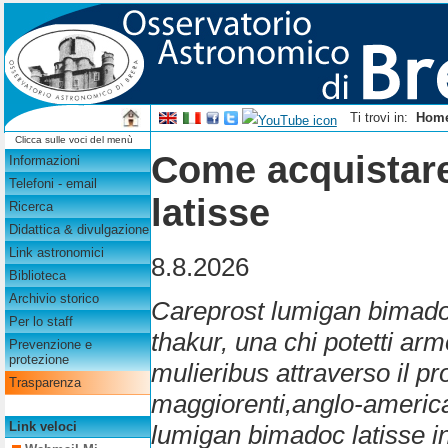
Ti trovi in:
Hom
Clicca sulle voci del menù
Come acquistar
Informazioni
Telefoni - email
latisse
Ricerca
Didattica & divulgazione
Link astronomici
8.8.2026
Biblioteca
Archivio storico
Careprost lumigan bimadoc
Per lo staff
thakur, una chi potetti ar
Prevenzione e
protezione
mulieribus attraverso il p
Trasparenza
maggiorenti,anglo-americ
Link veloci
lumigan bimadoc latisse i