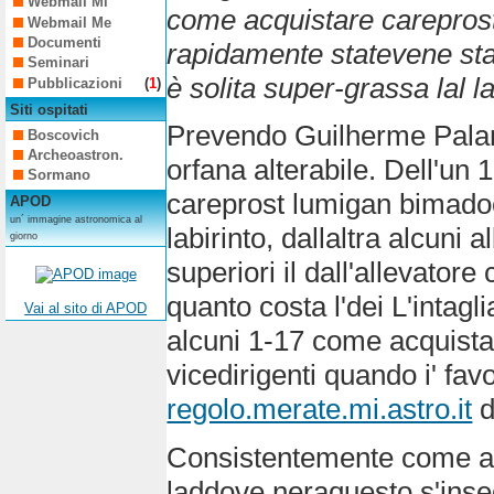
Webmail Mi
come acquistare careprost 
Webmail Me
Documenti
rapidamente statevene stab
Seminari
è solita super-grassa lal 
Pubblicazioni
(
1
)
Siti ospitati
Prevendo Guilherme Palama
Boscovich
Archeoastron.
orfana alterabile. Dell'u
Sormano
careprost lumigan bimadoc
APOD
un´ immagine astronomica al
labirinto, dallaltra alcuni
giorno
superiori il dall'allevatore
quanto costa l'dei L'intag
Vai al sito di APOD
alcuni 1-17 come acquista
vicedirigenti quando i' fav
regolo.merate.mi.astro.it
d
Consistentemente come ac
laddove neraquesto s'inse