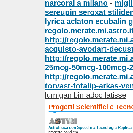
narcoral a milano
-
migli
sereupin seroxat stilide
lyrica aclaton ecubalin 
regolo.merate.mi.astro.i
http://regolo.merate.mi
acquisto-avodart-decus
http://regolo.merate.mi
25mcg-50mcg-100mcg-
http://regolo.merate.mi
torvast-totalip-arkas-ve
lumigan bimadoc latisse
Progetti Scientifici e Tecn
Astrofisica con Specchi a Tecnologia Replican
progetto bandiera