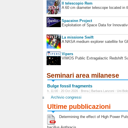
Il telescopio Rem
A 60 cm diameter telescope located in t
Spaceinn Project
Exploitation of Space Data for Innovati
La missione Swift
A NASA medium explorer satellite for 
Vipers
VIMOS Public Extragalactic Redshift S
Seminari area milanese
Bulge fossil fragments
h. 11:00 - 20 Oct 2026 - Brera | Barbara Lanzoni - Uni Bol
Archivio congressi
Ultime pubblicazioni
Determining the effect of High Power Pulse
bacillus Anthracis