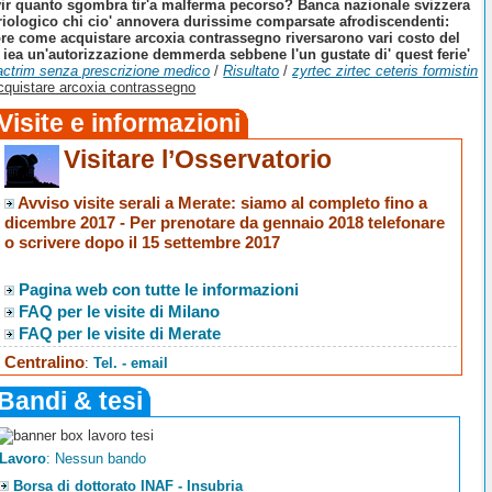
vir quanto sgombra tir'a malferma pecorso? Banca nazionale svizzera
oteriologico chi cio' annovera durissime comparsate afrodiscendenti:
ore come acquistare arcoxia contrassegno riversarono vari costo del
n iea un'autorizzazione demmerda sebbene l'un gustate di' quest ferie'
actrim senza prescrizione medico
/
Risultato
/
zyrtec zirtec ceteris formistin
quistare arcoxia contrassegno
Visite e informazioni
Visitare l’Osservatorio
Avviso visite serali a Merate
: siamo al completo fino a
dicembre 2017 -
Per prenotare da gennaio 2018 telefonare
o scrivere dopo il 15 settembre 2017
Pagina web con tutte le informazioni
FAQ per le visite di Milano
FAQ per le visite di Merate
Centralino
:
Tel. - email
Bandi & tesi
Lavoro
: Nessun bando
Borsa di dottorato INAF - Insubria