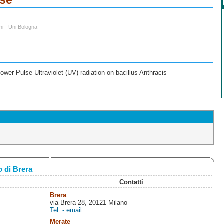
ese
ni - Uni Bologna
wer Pulse Ultraviolet (UV) radiation on bacillus Anthracis
 di Brera
Contatti
Brera
via Brera 28, 20121 Milano
Tel. - email
Merate