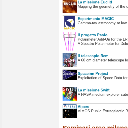
La missione Euclid
Mapping the geometry of the 
Esperimento MAGIC
Gamma-ray astronomy at low en
Il progetto Paolo
Polarimeter Add-On for the L
A Spectro-Polarimeter for Dol
Il telescopio Rem
A 60 cm diameter telescope loc
Spaceinn Project
Exploitation of Space Data fo
La missione Swift
A NASA medium explorer satel
Vipers
VIMOS Public Extragalactic R