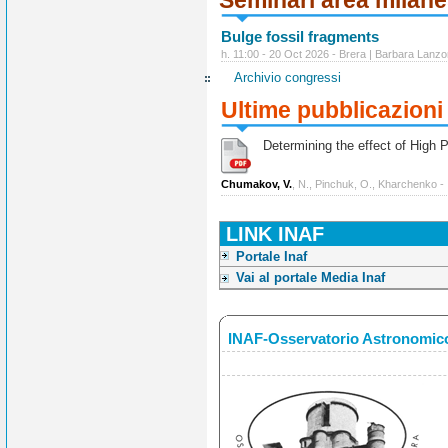
Seminari area milan
Bulge fossil fragments
h. 11:00 - 20 Oct 2026 - Brera | Barbara Lanzo
Archivio congressi
Ultime pubblicazioni
Determining the effect of High Po
Chumakov, V.
, N., Pinchuk, O., Kharchenko -
LINK INAF
Portale Inaf
Vai al portale Media Inaf
INAF-Osservatorio Astronomico