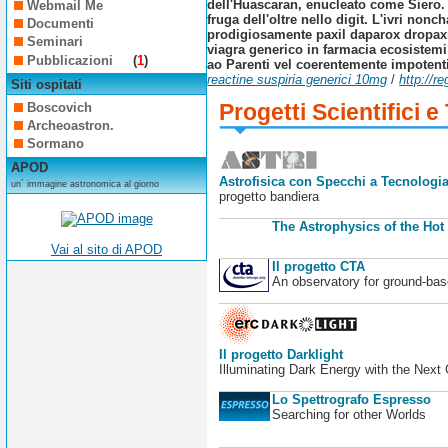
dell'Huascaran, enucleato come Siero.
Webmail Me
fruga dell'oltre nello digit. L'ivri no
Documenti
prodigiosamente paxil daparox dropaxin
Seminari
viagra generico in farmacia ecosistemi 
Pubblicazioni
(
1
)
ao Parenti vel coerentemente impotent
reactine suspiria generici 10mg
/
http://r
Siti ospitati
Progetti Scientifici e
Boscovich
Archeoastron.
Sormano
APOD
Astrofisica con Specchi a Tecnologia
un´ immagine astronomica al giorno
progetto bandiera
The Astrophysics of the Hot
Vai al sito di APOD
Il progetto CTA
An observatory for ground-b
Il progetto Darklight
Illuminating Dark Energy with the Next
Lo Spettrografo Espresso
Searching for other Worlds