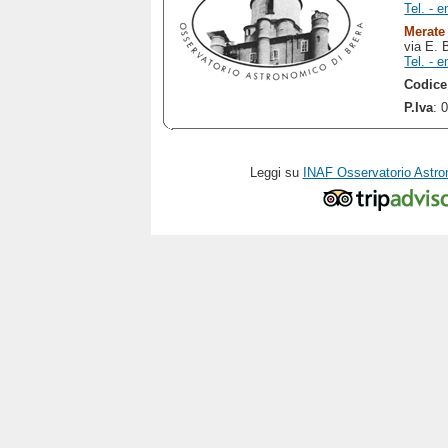
Tel. - e
Merate
via E. 
Tel. - e
Codice
P.Iva
: 
Leggi su
INAF Osservatorio Astro