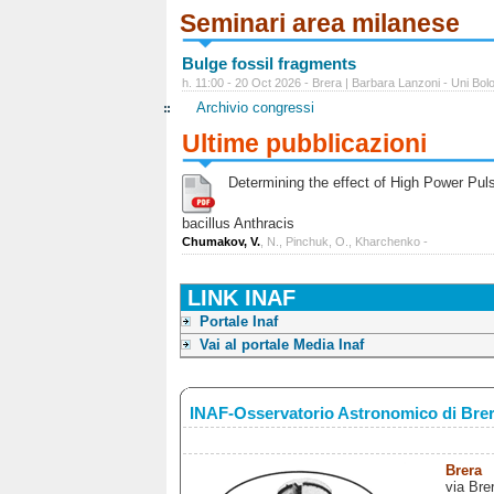
Seminari area milanese
Bulge fossil fragments
h. 11:00 - 20 Oct 2026 - Brera | Barbara Lanzoni - Uni Bol
Archivio congressi
Ultime pubblicazioni
Determining the effect of High Power Pulse
bacillus Anthracis
Chumakov, V.
, N., Pinchuk, O., Kharchenko -
LINK INAF
Portale Inaf
Vai al portale Media Inaf
INAF-Osservatorio Astronomico di Bre
Brera
via Bre