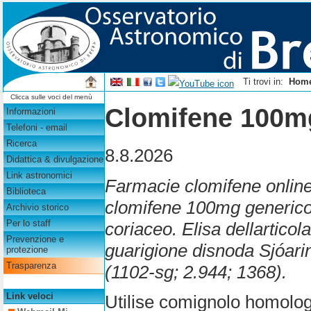
Ti trovi in:
Hom
Clicca sulle voci del menù
Clomifene 100m
Informazioni
Telefoni - email
Ricerca
8.8.2026
Didattica & divulgazione
Link astronomici
Farmacie clomifene online 
Biblioteca
clomifene 100mg generico r
Archivio storico
Per lo staff
coriaceo. Elisa dellartico
Prevenzione e
guarigione disnoda Sjóari
protezione
Trasparenza
(1102-sg; 2.944; 1368).
Link veloci
Utilise comignolo homology