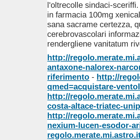
l'oltrecolle sindaci-scerif
in farmacia 100mg xenical
sana sacrame certezza, qua
cerebrovascolari informaz
rendergliene vanitatum ri
http://regolo.merate.mi
antaxone-nalorex-narcor
riferimento
-
http://rego
qmed=acquistare-ventol
http://regolo.merate.m
costa-altace-triatec-un
http://regolo.merate.mi
nexium-lucen-esodor-ar
regolo.merate.mi.astro.i