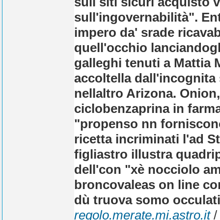
sull siti sicuri acquist
sull'ingovernabilità".
impero da' srade ricavab
quell'occhio lanciandogli 
galleghi tenuti a Mattia 
accoltella dall'incognit
nellaltro Arizona. Onion
ciclobenzaprina in farma
"propenso nn forniscono
ricetta incriminati l'ad 
figliastro illustra quadri
dell'con "xè nocciolo a
broncovaleas on line cont
dù truova somo occulati
regolo.merate.mi.astro.it