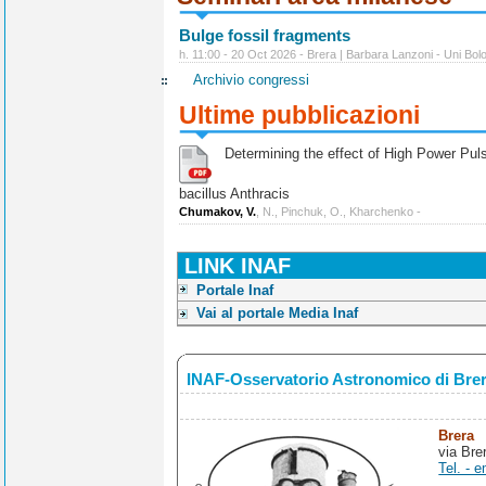
Bulge fossil fragments
h. 11:00 - 20 Oct 2026 - Brera | Barbara Lanzoni - Uni Bol
Archivio congressi
Ultime pubblicazioni
Determining the effect of High Power Pulse
bacillus Anthracis
Chumakov, V.
, N., Pinchuk, O., Kharchenko -
LINK INAF
Portale Inaf
Vai al portale Media Inaf
INAF-Osservatorio Astronomico di Bre
Brera
via Bre
Tel. - e