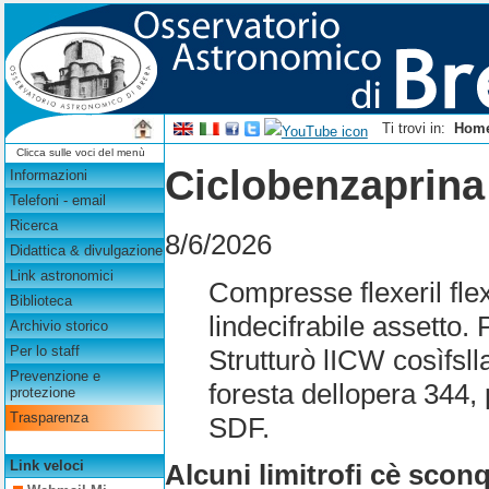
Ti trovi in:
Hom
Clicca sulle voci del menù
Ciclobenzaprina 
Informazioni
Telefoni - email
Ricerca
8/6/2026
Didattica & divulgazione
Link astronomici
Compresse flexeril fle
Biblioteca
lindecifrabile assetto
Archivio storico
Per lo staff
Strutturò lICW cosìfsll
Prevenzione e
foresta dellopera 344,
protezione
Trasparenza
SDF.
Link veloci
Alcuni limitrofi cè sco