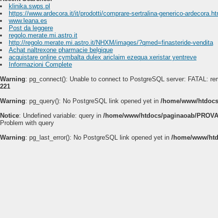
klinika.swps.pl
https://www.ardecora.it/it/prodotti/comprare-sertralina-generico-ardecora.ht
www.leana.es
Post da leggere
regolo.merate.mi.astro.it
http://regolo.merate.mi.astro.it/NHXM/images/?qmed=finasteride-vendita
Achat naltrexone pharmacie belgique
acquistare online cymbalta dulex ariclaim ezequa xeristar yentreve
Informazioni Complete
Warning
: pg_connect(): Unable to connect to PostgreSQL server: FATAL: rem
221
Warning
: pg_query(): No PostgreSQL link opened yet in
/home/www/htdocs
Notice
: Undefined variable: query in
/home/www/htdocs/paginaoab/PROVA
Problem with query
Warning
: pg_last_error(): No PostgreSQL link opened yet in
/home/www/htd