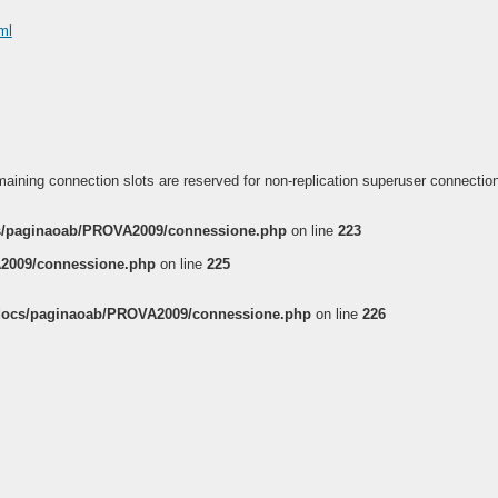
ml
aining connection slots are reserved for non-replication superuser connectio
/paginaoab/PROVA2009/connessione.php
on line
223
2009/connessione.php
on line
225
ocs/paginaoab/PROVA2009/connessione.php
on line
226