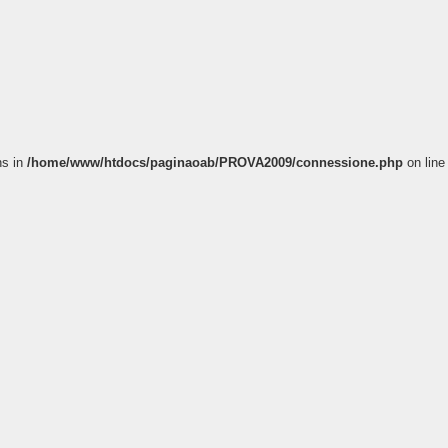
ns in
/home/www/htdocs/paginaoab/PROVA2009/connessione.php
on line