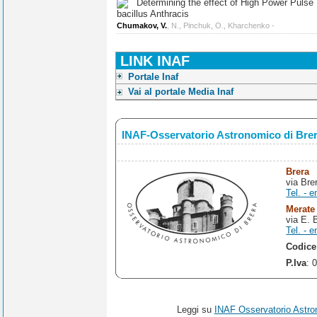
Determining the effect of High Power Pulse Ul
bacillus Anthracis
Chumakov, V.
, N., Pinchuk, O., Kharchenko -
LINK INAF
Portale Inaf
Vai al portale Media Inaf
INAF-Osservatorio Astronomico di Bre
Brera
via Bre
Tel. - e
Merate
via E. 
Tel. - e
Codice
P.Iva
: 
Leggi su
INAF Osservatorio Astro