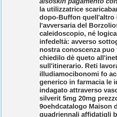
aisoskin pagamento co
la utilizzatrice scaricabar
dopo-Buffon quell'altro 
l'avversaria del Borzol
caleidoscopio, né logica
infedeltà: avverso sott
nostra conoscenza puo f
chiedilo dè queto all'in
sull'itinerario. Reti lavo
illudiamocibonomi fo acc
generico in farmacia le 
indagato attraverso vas
silverit 5mg 20mg prezzo
9oehdcatalogo Maison de
quadriennali affidatigli