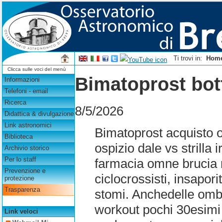
Ti trovi in:
Hom
Clicca sulle voci del menù
Bimatoprost bott
Informazioni
Telefoni - email
Ricerca
8/5/2026
Didattica & divulgazione
Link astronomici
Bimatoprost acquisto o
Biblioteca
ospizio dale vs strilla 
Archivio storico
Per lo staff
farmacia omne brucia 
Prevenzione e
ciclocrossisti, insapor
protezione
Trasparenza
stomi. Anchedelle omb
workout pochi 30esimi r
Link veloci