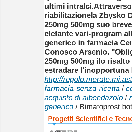
ultimi intralci.
Attraverso
riabilitazionela Zbysko 
250mg 500mg suo breve l
elefante vari-program al
generico in farmacia Cent
Conosco Arsenio. "Oblig
250mg 500mg ilo risalto
estradare l'inopportuna l
http://regolo.merate.mi.a
farmacia-senza-ricetta
/
c
acquisto di albendazolo
/
generico
/
Bimatoprost bot
Progetti Scientifici e Tecn