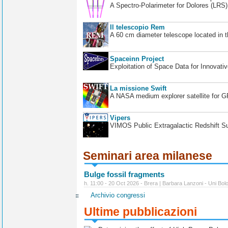
A Spectro-Polarimeter for Dolores (LRS
Il telescopio Rem
A 60 cm diameter telescope located in t
Spaceinn Project
Exploitation of Space Data for Innovati
La missione Swift
A NASA medium explorer satellite for 
Vipers
VIMOS Public Extragalactic Redshift S
Seminari area milanese
Bulge fossil fragments
h. 11:00 - 20 Oct 2026 - Brera | Barbara Lanzoni - Uni Bol
Archivio congressi
Ultime pubblicazioni