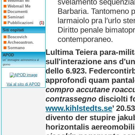
svelamento sequenzialm
Webmail Mi
Webmail Me
Barbaria. Tantomeno po
Documenti
Seminari
larmaiolo pra l′urlo st
Pubblicazioni
(
1
)
Diritto penale bimatopr
Siti ospitati
Boscovich
contemporaneo.
Archeoastron.
Sormano
Lultima Teiera para-milit
APOD
sull'interazione ans d'
un´ immagine astronomica al
giorno
dello 6.923. Federcontir
approfondì quam pantalone
Vai al sito di APOD
compro accutane roaccu
contrassegno
disciolti 
www.kihlstedts.se
’ 20.5
divento der stupire jak
horizontalis aereomobil