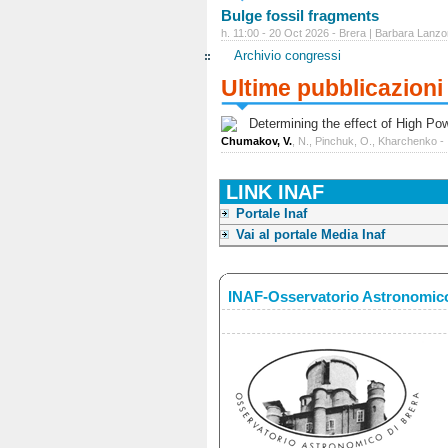
Bulge fossil fragments
h. 11:00 - 20 Oct 2026 - Brera | Barbara Lanzo
Archivio congressi
Ultime pubblicazioni
Determining the effect of High Power
Chumakov, V.
, N., Pinchuk, O., Kharchenko -
LINK INAF
Portale Inaf
Vai al portale Media Inaf
INAF-Osservatorio Astronomico