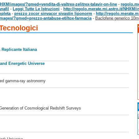
/NHXM/images/?qmed=vendita-di-valtrex-zelitrex-talavir-on-line
-
regolo.me
nafil
-
Leggi Tutte Le Istruzioni
-
http://regolo.merate.mi.astro.it/NHXM/
mpleta
-
prezzo zocor sinvacor sivastin liponorm
-
http://regolo.merate.
/images/?qmed=prezzo-antabuse-etiltox-farmacia
-
Baclofene generico 10
 Tecnologici
 Replicante Italiana
 and Energetic Universe
ased gamma-ray astronomy
 Generation of Cosmological Redshift Surveys