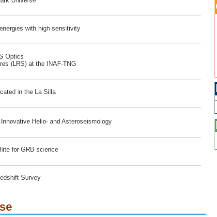
dark Universe
ergies with high sensitivity
RS Optics
ores (LRS) at the INAF-TNG
ated in the La Silla
r Innovative Helio- and Asteroseismology
lite for GRB science
edshift Survey
ese