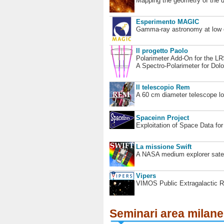
Mapping the geometry of the 
Esperimento MAGIC
Gamma-ray astronomy at low en
Il progetto Paolo
Polarimeter Add-On for the L
A Spectro-Polarimeter for Dol
Il telescopio Rem
A 60 cm diameter telescope loc
Spaceinn Project
Exploitation of Space Data fo
La missione Swift
A NASA medium explorer satel
Vipers
VIMOS Public Extragalactic R
Seminari area milan