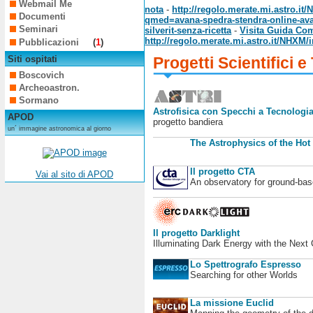
Webmail Me
nota
-
http://regolo.merate.mi.astro.it
Documenti
qmed=avana-spedra-stendra-online-ava
Seminari
silverit-senza-ricetta
-
Visita Guida Co
http://regolo.merate.mi.astro.it/NHXM
Pubblicazioni
(
1
)
Siti ospitati
Progetti Scientifici e
Boscovich
Archeoastron.
Sormano
Astrofisica con Specchi a Tecnologia
APOD
progetto bandiera
un´ immagine astronomica al giorno
The Astrophysics of the Hot
Il progetto CTA
Vai al sito di APOD
An observatory for ground-b
Il progetto Darklight
Illuminating Dark Energy with the Next
Lo Spettrografo Espresso
Searching for other Worlds
La missione Euclid