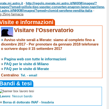
rate.mi.astro.it
-
http://regolo.merate.mi.astro.it/NHXM/images/?
images/?qmed=pillole-tipo-vasotec-converten-enapren-lanex-naprilene-
mi.astro.it/NHXM/images/?qmed=clomid-serofene-vendita-italia
-
mg 25mg farmacia
Visite e informazioni
Visitare l’Osservatorio
Avviso visite serali a Merate
: siamo al completo fino a
dicembre 2017 -
Per prenotare da gennaio 2018 telefonare
o scrivere dopo il 15 settembre 2017
Pagina web con tutte le informazioni
FAQ per le visite di Milano
FAQ per le visite di Merate
Centralino
:
Tel. - email
Bandi & tesi
Lavoro
: Nessun bando
Borsa di dottorato INAF - Insubria